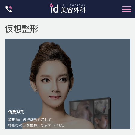
Skip
to
content
仮想整形
輪郭整形
両顎手術
鼻整形
二重・目元整形
仮想整形
脂肪注入(アンチエイジング)
整形前に仮想整形を通して
豊胸手術・バストアップ
整形後の姿を体験してみて下さい。
プチ整形