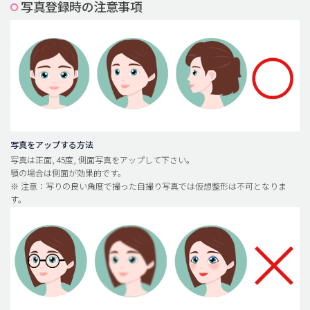
写真登録時の注意事項
脂肪吸引 (大容量)
メンズ整形
idリアルストーリー
idニュース
病院紹介
安全整形
写真をアップする方法
写真は正面, 45度, 側面写真をアップして下さい。
料金一覧
顎の場合は側面が効果的です。
※ 注意：写りの良い角度で撮った自撮り写真では仮想整形は不可となりま
ご相談のお問い合わせ
す。