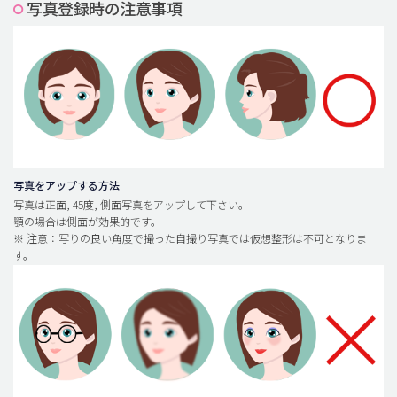
写真登録時の注意事項
脂肪吸引 (大容量)
メンズ整形
idリアルストーリー
idニュース
病院紹介
安全整形
写真をアップする方法
写真は正面, 45度, 側面写真をアップして下さい。
料金一覧
顎の場合は側面が効果的です。
※ 注意：写りの良い角度で撮った自撮り写真では仮想整形は不可となりま
ご相談のお問い合わせ
す。