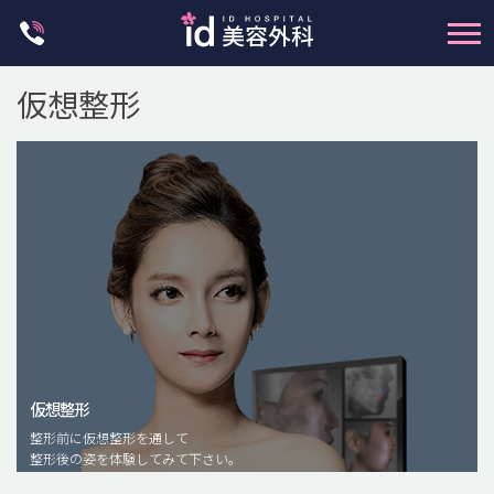
Skip
to
content
仮想整形
輪郭整形
両顎手術
鼻整形
二重・目元整形
仮想整形
脂肪注入(アンチエイジング)
整形前に仮想整形を通して
豊胸手術・バストアップ
整形後の姿を体験してみて下さい。
プチ整形