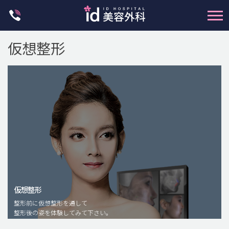
Skip
to
content
仮想整形
輪郭整形
両顎手術
鼻整形
二重・目元整形
仮想整形
脂肪注入(アンチエイジング)
整形前に仮想整形を通して
豊胸手術・バストアップ
整形後の姿を体験してみて下さい。
プチ整形