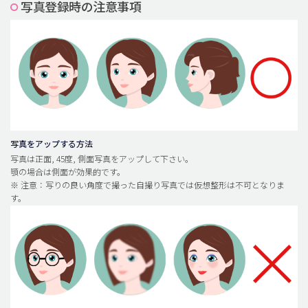
写真登録時の注意事項
脂肪吸引 (大容量)
メンズ整形
idリアルストーリー
idニュース
病院紹介
安全整形
写真をアップする方法
写真は正面, 45度, 側面写真をアップして下さい。
料金一覧
顎の場合は側面が効果的です。
※ 注意：写りの良い角度で撮った自撮り写真では仮想整形は不可となりま
ご相談のお問い合わせ
す。