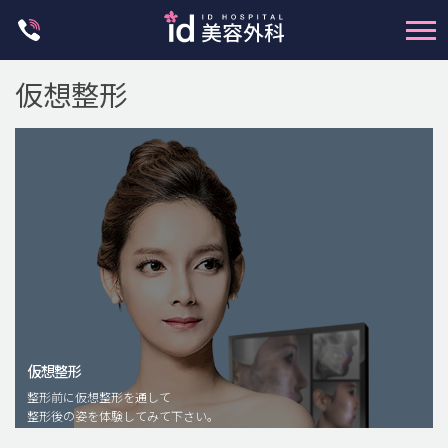
Skip
to
content
仮想整形
輪郭整形
両顎手術
鼻整形
二重・目元整形
仮想整形
脂肪注入(アンチエイジング)
整形前に仮想整形を通して
豊胸手術・バストアップ
整形後の姿を体験してみて下さい。
プチ整形