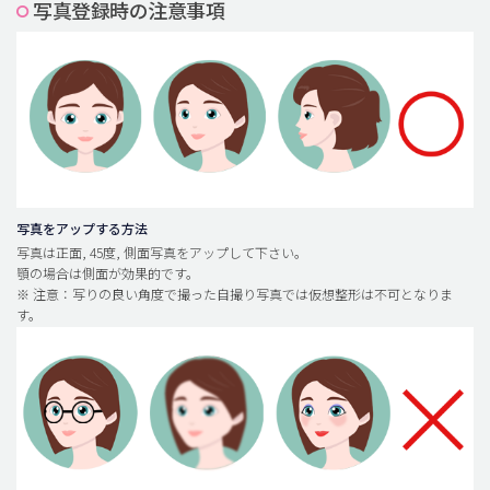
写真登録時の注意事項
脂肪吸引 (大容量)
メンズ整形
idリアルストーリー
idニュース
病院紹介
安全整形
写真をアップする方法
写真は正面, 45度, 側面写真をアップして下さい。
料金一覧
顎の場合は側面が効果的です。
※ 注意：写りの良い角度で撮った自撮り写真では仮想整形は不可となりま
ご相談のお問い合わせ
す。