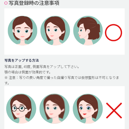
写真登録時の注意事項
脂肪吸引 (大容量)
メンズ整形
idリアルストーリー
idニュース
病院紹介
安全整形
写真をアップする方法
写真は正面, 45度, 側面写真をアップして下さい。
料金一覧
顎の場合は側面が効果的です。
※ 注意：写りの良い角度で撮った自撮り写真では仮想整形は不可となりま
ご相談のお問い合わせ
す。