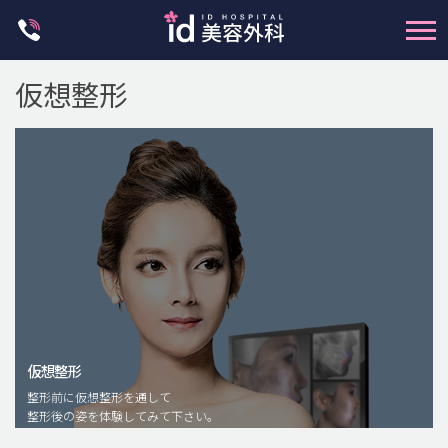
Skip
to
content
仮想整形
輪郭整形
両顎手術
鼻整形
二重・目元整形
仮想整形
脂肪注入(アンチエイジング)
整形前に仮想整形を通して
豊胸手術・バストアップ
整形後の姿を体験してみて下さい。
プチ整形