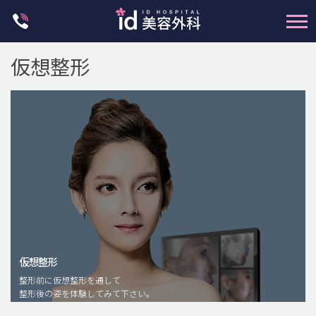
Skip
to
content
仮想整形
輪郭整形
両顎手術
鼻整形
二重・目元整形
仮想整形
脂肪注入(アンチエイジング)
整形前に仮想整形を通して
豊胸手術・バストアップ
整形後の姿を体験してみて下さい。
プチ整形