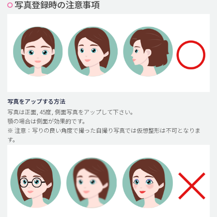
写真登録時の注意事項
脂肪吸引 (大容量)
メンズ整形
idリアルストーリー
idニュース
病院紹介
安全整形
写真をアップする方法
写真は正面, 45度, 側面写真をアップして下さい。
料金一覧
顎の場合は側面が効果的です。
※ 注意：写りの良い角度で撮った自撮り写真では仮想整形は不可となりま
ご相談のお問い合わせ
す。