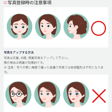
写真登録時の注意事項
脂肪吸引 (大容量)
メンズ整形
idリアルストーリー
idニュース
病院紹介
安全整形
写真をアップする方法
写真は正面, 45度, 側面写真をアップして下さい。
料金一覧
顎の場合は側面が効果的です。
※ 注意：写りの良い角度で撮った自撮り写真では仮想整形は不可となりま
ご相談のお問い合わせ
す。