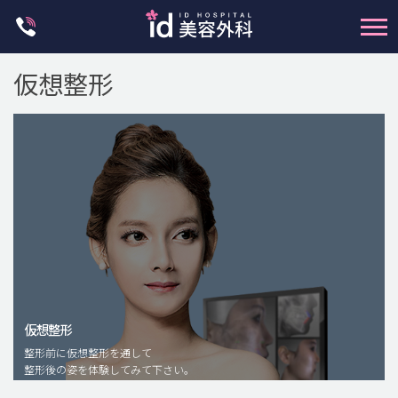
Skip
to
content
仮想整形
輪郭整形
両顎手術
鼻整形
二重・目元整形
仮想整形
脂肪注入(アンチエイジング)
整形前に仮想整形を通して
豊胸手術・バストアップ
整形後の姿を体験してみて下さい。
プチ整形