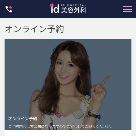
Skip
to
content
オンライン予約
輪郭整形
両顎手術
鼻整形
二重・目元整形
脂肪注入(アンチエイジング)
オンライン予約
豊胸手術・バストアップ
ご予約内容は非公開になりますのでご安心してご記入ください。
プチ整形