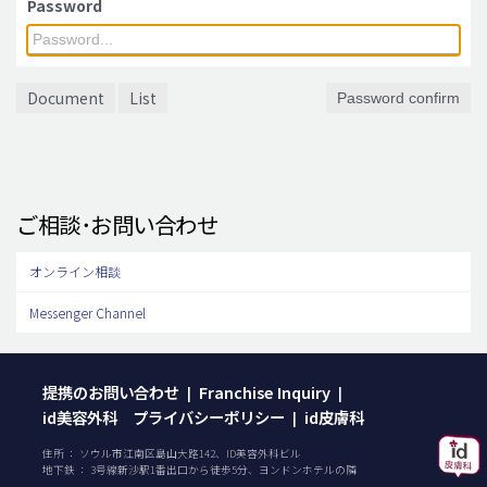
Password
脂肪吸引 (大容量)
メンズ整形
Document
List
Password confirm
idリアルストーリー
idニュース
病院紹介
ご相談･お問い合わせ
安全整形
料金一覧
オンライン相談
ご相談のお問い合わせ
Messenger Channel
提携のお問い合わせ
Franchise Inquiry
|
|
id美容外科 プライバシーポリシー
id皮膚科
|
住所 ： ソウル市江南区島山大路142、ID美容外科ビル
地下鉄 ： 3号線新沙駅1番出口から徒歩5分、ヨンドンホテルの隣