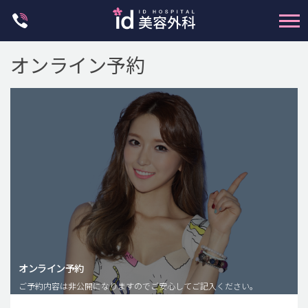
Skip
to
content
オンライン予約
輪郭整形
両顎手術
鼻整形
二重・目元整形
脂肪注入(アンチエイジング)
オンライン予約
豊胸手術・バストアップ
ご予約内容は非公開になりますのでご安心してご記入ください。
プチ整形