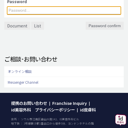
Password
脂肪吸引 (大容量)
メンズ整形
Document
List
Password confirm
idリアルストーリー
idニュース
病院紹介
ご相談･お問い合わせ
安全整形
料金一覧
オンライン相談
ご相談のお問い合わせ
Messenger Channel
提携のお問い合わせ
Franchise Inquiry
|
|
id美容外科 プライバシーポリシー
id皮膚科
|
住所 ： ソウル市江南区島山大路142、ID美容外科ビル
地下鉄 ： 3号線新沙駅1番出口から徒歩5分、ヨンドンホテルの隣