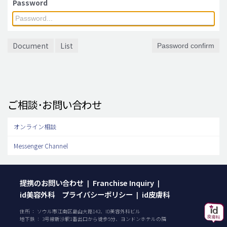
Password
脂肪吸引 (大容量)
メンズ整形
Document
List
Password confirm
idリアルストーリー
idニュース
病院紹介
ご相談･お問い合わせ
安全整形
料金一覧
オンライン相談
ご相談のお問い合わせ
Messenger Channel
提携のお問い合わせ
Franchise Inquiry
|
|
id美容外科 プライバシーポリシー
id皮膚科
|
住所 ： ソウル市江南区島山大路142、ID美容外科ビル
地下鉄 ： 3号線新沙駅1番出口から徒歩5分、ヨンドンホテルの隣