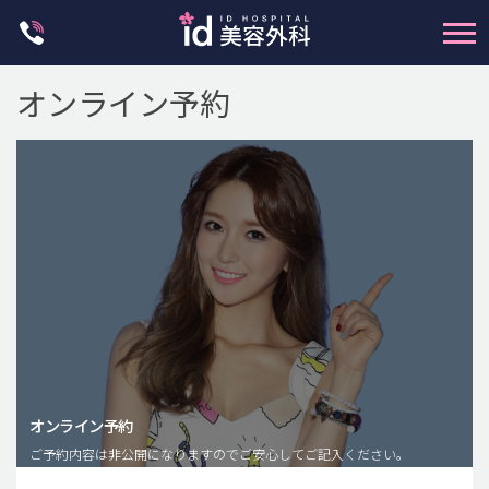
Skip
to
content
オンライン予約
輪郭整形
両顎手術
鼻整形
二重・目元整形
脂肪注入(アンチエイジング)
オンライン予約
豊胸手術・バストアップ
ご予約内容は非公開になりますのでご安心してご記入ください。
プチ整形