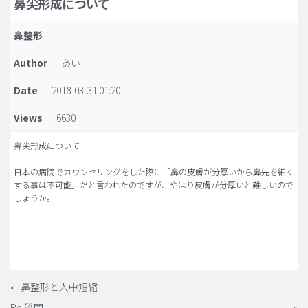
鼻尖形成について
脂肪吸引 (大容量)
鼻整形
メンズ整形
Author
あい
idリアルストーリー
Date
2018-03-31 01:20
idニュース
Views
6630
病院紹介
安全整形
鼻尖形成について
料金一覧
日本の病院でカウンセリングをした際に「鼻の皮膚が分厚いから鼻先を細く
する事は不可能」だと言われたのですが、やはり皮膚が分厚いと難しいので
ご相談のお問い合わせ
しょうか。
«
鼻整形と人中短縮
Re:質問
»