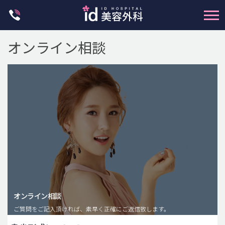
Skip
to
content
オンライン相談
輪郭整形
両顎手術
鼻整形
二重・目元整形
脂肪注入(アンチエイジング)
オンライン相談
豊胸手術・バストアップ
ご質問をご記入頂ければ、素早く正確にご返信致します。
プチ整形