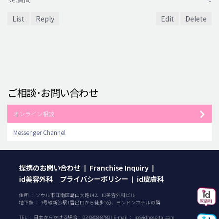
List
Reply
Edit
Delete
ご相談･お問い合わせ
オンライン相談
Messenger Channel
提携のお問い合わせ
Franchise Inquiry
|
|
id美容外科 プライバシーポリシー
id皮膚科
|
住所 ： ソウル市江南区島山大路142、ID美容外科ビル
地下鉄 ： 3号線新沙駅1番出口から徒歩5分、ヨンドンホテルの隣
TEL ：
日本からかける場合：
03-6868-8780
| E-mail ：
jp@idhospital.com