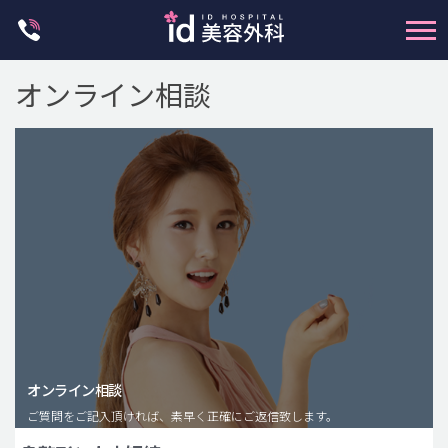
Skip
to
content
オンライン相談
輪郭整形
両顎手術
鼻整形
二重・目元整形
脂肪注入(アンチエイジング)
オンライン相談
豊胸手術・バストアップ
ご質問をご記入頂ければ、素早く正確にご返信致します。
プチ整形