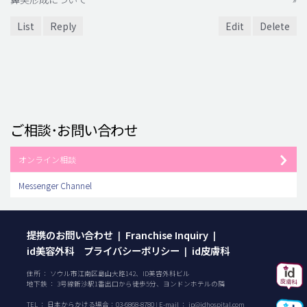
List
Reply
Edit
Delete
ご相談･お問い合わせ
オンライン相談
Messenger Channel
提携のお問い合わせ
Franchise Inquiry
|
|
id美容外科 プライバシーポリシー
id皮膚科
|
住所 ： ソウル市江南区島山大路142、ID美容外科ビル
地下鉄 ： 3号線新沙駅1番出口から徒歩5分、ヨンドンホテルの隣
TEL ：
日本からかける場合：
03-6868-8780
| E-mail ：
jp@idhospital.com