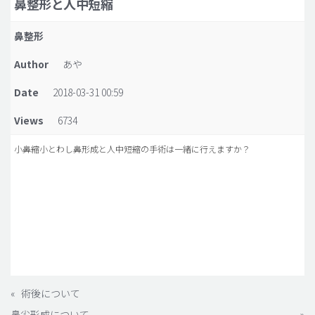
鼻整形と人中短縮
脂肪吸引 (大容量)
鼻整形
メンズ整形
Author
あや
idリアルストーリー
Date
2018-03-31 00:59
idニュース
Views
6734
病院紹介
安全整形
小鼻縮小とわし鼻形成と人中短縮の手術は一緒に行えますか？
料金一覧
ご相談のお問い合わせ
«
術後について
鼻尖形成について
»