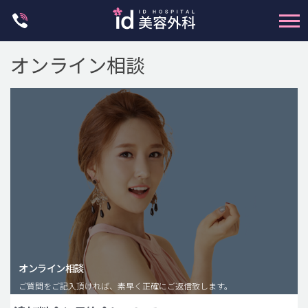
Skip
to
content
オンライン相談
輪郭整形
両顎手術
鼻整形
二重・目元整形
脂肪注入(アンチエイジング)
オンライン相談
豊胸手術・バストアップ
ご質問をご記入頂ければ、素早く正確にご返信致します。
プチ整形