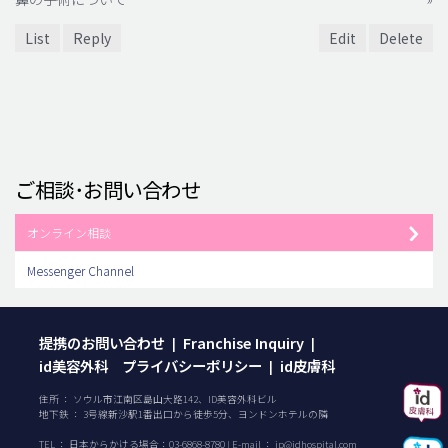
List
Reply
Edit
Delete
ご相談･お問い合わせ
オンライン相談
Messenger Channel
提携のお問い合わせ
Franchise Inquiry
|
|
id美容外科 プライバシーポリシー
id皮膚科
|
住所 ： ソウル市江南区島山大路142、ID美容外科ビル
地下鉄 ： 3号線新沙駅1番出口から徒歩5分、ヨンドンホテルの隣
TEL ：
日本からかける場合：
03-6868-8780
| E-mail ：
jp@idhospital.com