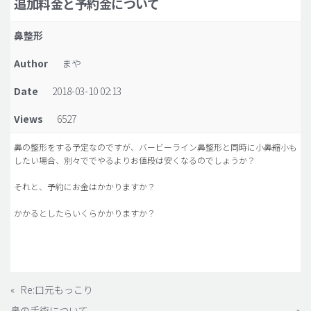
追加料金と予約金について
脂肪吸引 (大容量)
鼻整形
メンズ整形
Author
まや
idリアルストーリー
Date
2018-03-10 02:13
idニュース
Views
6527
病院紹介
安全整形
鼻の整形をする予定なのですが、バービーライン鼻整形と同時に小鼻縮小も
したい場合、別々ででやるよりお値段は安くなるのでしょうか？
料金一覧
それと、予約にお金はかかりますか？
ご相談のお問い合わせ
かかるとしたらいくらかかりますか？
«
Re:口元もっこり
鼻の手術について
»