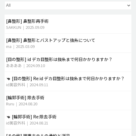
脂肪吸引 (大容量)
[鼻整形]
鼻整形再手術
メンズ整形
SAKKUN
|
2025.09.09
idリアルストーリー
[鼻整形]
鼻整形とバストアップと抜糸について
idニュース
ma
|
2025.03.09
病院紹介
[目の整形]
id デカ目整形は抜糸まで何日かかりますか？
安全整形
ああああ
|
2024.09.10
料金一覧
[目の整形]
Re:id デカ目整形は抜糸まで何日かかりますか？
ご相談のお問い合わせ
id美容外科
|
2024.09.11
[輪郭手術]
除去手術
Ruru
|
2024.08.20
[輪郭手術]
Re:除去手術
id美容外科
|
2024.08.21
[その他]
提携ホテルの予約と送迎