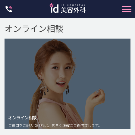
Skip
to
content
オンライン相談
輪郭整形
両顎手術
鼻整形
二重・目元整形
脂肪注入(アンチエイジング)
オンライン相談
豊胸手術・バストアップ
ご質問をご記入頂ければ、素早く正確にご返信致します。
プチ整形