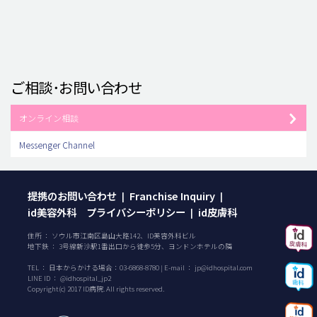
ご相談･お問い合わせ
オンライン相談
Messenger Channel
提携のお問い合わせ
Franchise Inquiry
|
|
id美容外科 プライバシーポリシー
id皮膚科
|
住所 ： ソウル市江南区島山大路142、ID美容外科ビル
地下鉄 ： 3号線新沙駅1番出口から徒歩5分、ヨンドンホテルの隣
TEL ：
日本からかける場合：
03-6868-8780
| E-mail ：
jp@idhospital.com
LINE ID ： @idhospital_jp2
Copyright(c) 2017 ID病院. All rights reserved.