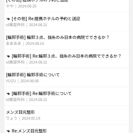
やや
|
2024.08.20
[その他]
Re:提携ホテルの予約と送迎
id美容外科
|
2024.08.21
[輪郭手術]
輪郭３点、抜糸のみ日本の病院でできるか？
ああああ
|
2024.08.16
[輪郭手術]
Re:輪郭３点、抜糸のみ日本の病院でできるか？
id美容外科
|
2024.08.21
[輪郭手術]
輪郭手術について
YUZU
|
2024.08.08
[輪郭手術]
Re:輪郭手術について
id美容外科
|
2024.08.21
メンズ目元整形
りょう
|
2024.05.19
Re:メンズ目元整形