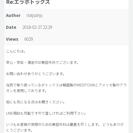
Re:エラボトックス
脂肪吸引 (大容量)
Author
rlatjsdnjs
メンズ整形
Date
2018-02-27 22:29
idリアルストーリー
Views
6029
idニュース
病院紹介
こんにちは。
安全整形
安心・安全・満足のID美容外科でございます。
料金一覧
お問い合わせありがとうございます。
ご相談のお問い合わせ
当院で取り扱っているボトックスは韓国製のMEDITOXINとアメリカ製のアラ
ガンを使用しております。
他にも気になる点はお聞きください。
LINE相談も可能ですので宜しければご利用下さい。
いつもお客様の笑顔のためID美容外科は最善を尽くします。 どうもありが
とうございます。