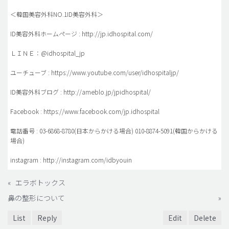
＜韓国美容外科NO.1ID美容外科＞
ID美容外科ホームページ : http://jp.idhospital.com/
ＬＩＮＥ：@idhospital_jp
ユーチューブ : https://www.youtube.com/user/idhospitaljp/
ID美容外科ブログ : http://ameblo.jp/jpidhospital/
Facebook : https://www.facebook.com/jp.idhospital
電話番号 : 03-6868-8780(日本からかける場合) 010-8874-5091(韓国からかける
場合)
instagram : http://instagram.com/idbyouin
«
エラボトックス
鼻の整形について
»
List
Reply
Edit
Delete