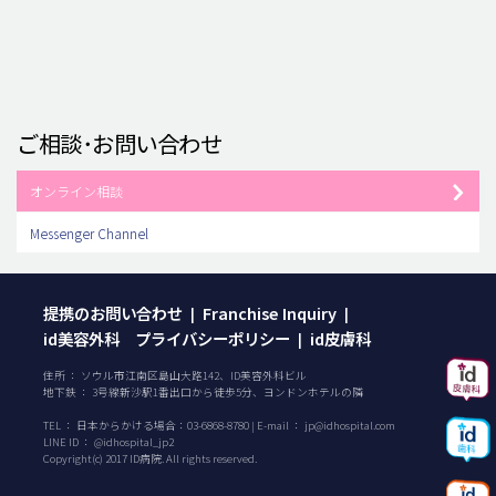
ご相談･お問い合わせ
オンライン相談
Messenger Channel
提携のお問い合わせ
Franchise Inquiry
|
|
id美容外科 プライバシーポリシー
id皮膚科
|
住所 ： ソウル市江南区島山大路142、ID美容外科ビル
地下鉄 ： 3号線新沙駅1番出口から徒歩5分、ヨンドンホテルの隣
TEL ：
日本からかける場合：
03-6868-8780
| E-mail ：
jp@idhospital.com
LINE ID ： @idhospital_jp2
Copyright(c) 2017 ID病院. All rights reserved.