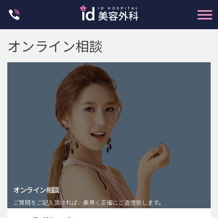
Skip
to
content
オンライン相談
輪郭整形
両顎手術
鼻整形
二重・目元整形
脂肪注入(アンチエイジング)
オンライン相談
豊胸手術・バストアップ
ご質問をご記入頂ければ、素早く正確にご返信致します。
プチ整形