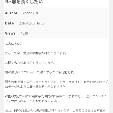
Re:顎を長くしたい
脂肪吸引 (大容量)
Author
kaana218
メンズ整形
Date
2018-02-17 18:19
idリアルストーリー
Views
4638
idニュース
病院紹介
こんにちは。
安全整形
安心・安全・満足のID美容外科でございます。
料金一覧
お問い合わせありがとうございます。
ご相談のお問い合わせ
顎の長さはミニVラインで長くすることも可能です。
顎先の形を整えながら長さも長くすることができますし、自分の骨なのでプ
ロテーゼのような異物感も無く永久的です^^
韓国id美容外科には輪郭手術専門の医療陣がいますので、一度カウンセリン
グを受けられることをお勧め致します。
また、HPやLINEからも仮想整形が行えますので、ご希望の場合はお写真を