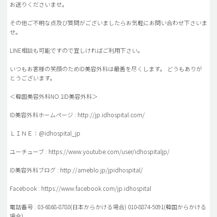
お送りくださいませ。
その他ご不明な点及び質問がございましたらお気軽にお問い合わせ下さいま
せ。
LINE相談も可能ですので宜しければご利用下さい。
いつもお客様の笑顔のためID美容外科は最善を尽くします。 どうもありが
とうございます。
＜韓国美容外科NO.1ID美容外科＞
ID美容外科ホームページ : http://jp.idhospital.com/
ＬＩＮＥ：@idhospital_jp
ユーチューブ : https://www.youtube.com/user/idhospitaljp/
ID美容外科ブログ : http://ameblo.jp/jpidhospital/
Facebook : https://www.facebook.com/jp.idhospital
電話番号 : 03-6868-8780(日本からかける場合) 010-8874-5091(韓国からかける
場合)