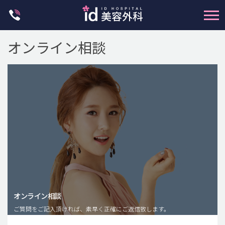
Skip
to
content
オンライン相談
輪郭整形
両顎手術
鼻整形
二重・目元整形
脂肪注入(アンチエイジング)
オンライン相談
豊胸手術・バストアップ
ご質問をご記入頂ければ、素早く正確にご返信致します。
プチ整形