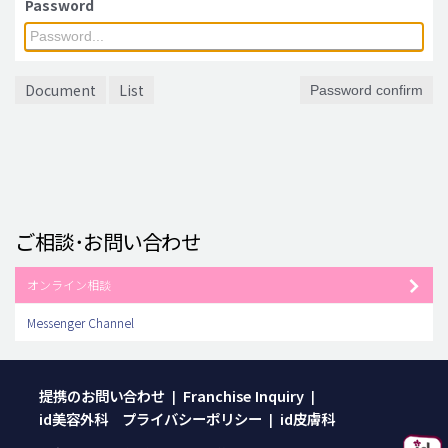
Password
脂肪吸引 (大容量)
メンズ整形
Document
List
Password confirm
idリアルストーリー
idニュース
病院紹介
安全整形
ご相談･お問い合わせ
料金一覧
ご相談のお問い合わせ
オンライン相談
Messenger Channel
提携のお問い合わせ
Franchise Inquiry
|
|
id美容外科 プライバシーポリシー
id皮膚科
|