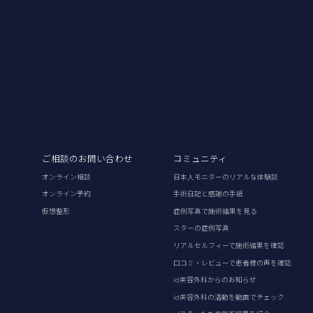
ご相談のお問い合わせ
コミュニティ
オンライン相談
日本人モニターのリアルな体験談
オンライン予約
手術日記と感謝の手紙
仮想整形
症例写真で施術結果を見る
スターの症例写真
リアルセルフィーで施術結果を確認
口コミ・レビューで患者様の声を確認
id美容外科からのお知らせ
id美容外科の活動を動画でチェック