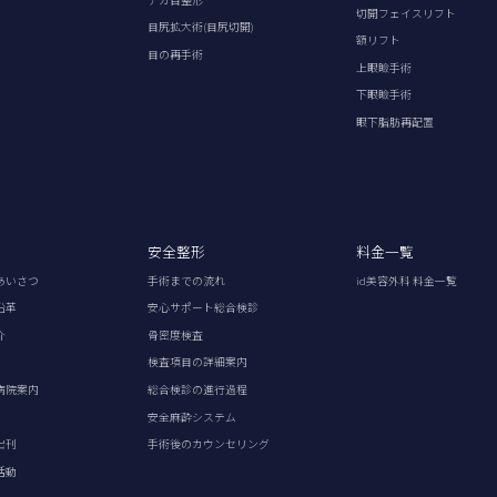
切開フェイスリフト
目尻拡大術(目尻切開)
額リフト
目の再手術
上眼瞼手術
下眼瞼手術
眼下脂肪再配置
安全整形
料金一覧
あいさつ
手術までの流れ
id美容外科 料金一覧
沿革
安心サポート総合検診
介
骨密度検査
検査項目の詳細案内
病院案内
総合検診の進行過程
安全麻酔システム
出刊
手術後のカウンセリング
活動