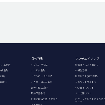
目の整形
アンチエイジング
イン鼻整形
ダブル糸埋没法
脂肪注入による若返り
ト鼻整形
バンビ目整形
幹細胞治療
子鼻)
セブンロック埋没法
眉下リフト(眉下切開)
翼縮小)
スキニー切開二重術
ミニリフトウルトラ
部分切開二重術
V3フェイスリフト
眼瞼下垂手術
ミニ切開リフト
眼下脂肪再配置(クマ取り)
VLフェイスリフトによる切
アップ
デカ目整形