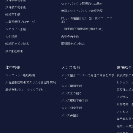
セットバックで理想的な口元を
頬骨最大縮小術
無矯正セットバックで時短治療
輪郭再手術
口元・骨格整形(出っ歯・受け口・口ゴ
ボ)
二重密着額プロテーゼ
三顎手術(下顎後退症(顎変形症))
ヘアライン形成
両顎の再手術
人中短縮
両顎固定ピン除去
輪郭固定ピン除去
顔の脂肪吸引
体型整形
メンズ整形
病院紹介
シークレット脂肪吸引
メンズ整形センターで男性の自信をサポ
代表院長ご
ート
大容量脂肪吸引でスリムな体型を実現
ビジョン・
メンズ両顎手術
腹部整形(タミータック手術)
医療陣の紹
メンズエラ削り
idの強み
メンズ眼瞼下垂手術
診療時間・
メンズ頬骨手術
アクセス
メンズ鼻整形
専門教科書
論文、研究