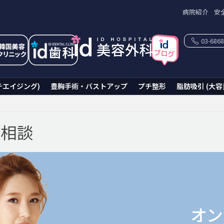
病院紹介
安
03-6868
チエイジング)
豊胸手術・バストアップ
プチ整形
脂肪吸引 (大容
ン相談
オン