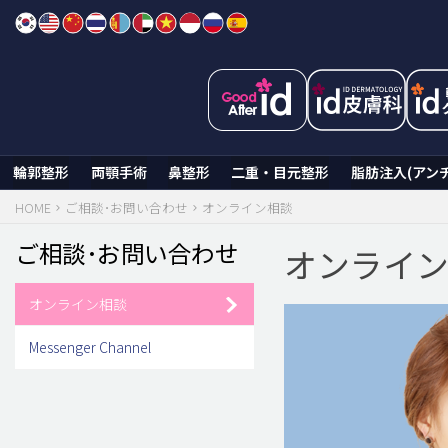
Skip
to
content
輪郭整形
両顎手術
鼻整形
二重・目元整形
脂肪注入(アン
HOME
ご相談･お問い合わせ
オンライン相談
ご相談･お問い合わせ
オンライ
オンライン相談
Messenger Channel