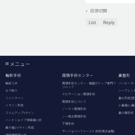
«
目頭切開
List
Reply
メニュー
輪郭手術
両顎手術センター
鼻整形
輪郭３点
両顎手術センター – 韓国のトップ専門ク
バービーラ
リニック
エラ削り
シークレッ
ナビゲーション両顎手術
ミニＶライン
鼻尖形成(団
両顎手術について
Ｖライン形成
小鼻縮小(鼻
ノータイ両顎手術
スリムアップVライン
鼻の再手術
ノー矯正両顎手術
ハートシェイプ頬骨縮小術
下顎手術
最大縮小Vライン形成
サージェリーファースト(術前矯正省略)
頬骨横幅縮小術