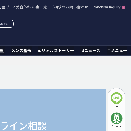
全整形
id美容外科 料金一覧
ご相談のお問い合わせ
Franchise Inquiry
-8780
量)
メンズ整形
idリアルストーリー
idニュース
メニュー
Line
ライン相談
Ameba