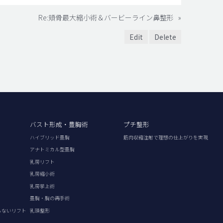
Re:頬骨最大縮小術＆バービーライン鼻整形
»
Edit
Delete
バスト形成・豊胸術
プチ整形
ハイブリッド豊胸
筋肉収縮注射で理想の仕上がりを実現
アナトミカル型豊胸
乳房リフト
乳房縮小術
乳房挙上術
豊胸・胸の再手術
らないリフト
乳頭整形