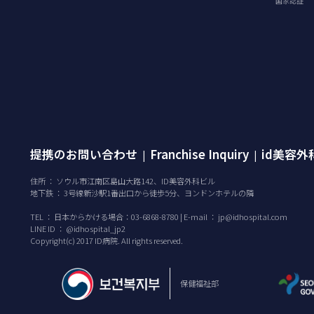
国家認証
提携のお問い合わせ
Franchise Inquiry
id美容
|
|
住所 ： ソウル市江南区島山大路142、ID美容外科ビル
地下鉄 ： 3号線新沙駅1番出口から徒歩5分、ヨンドンホテルの隣
TEL ：
日本からかける場合：03-6868-8780 | E-mail ：
jp@idhospital.com
LINE ID ： @idhospital_jp2
Copyright(c) 2017 ID病院. All rights reserved.
保健福祉部