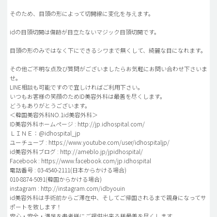
そのため、目頭の形によって切開線に変化を与えます。
idの目頭切開は傷跡が目立たないマジック目頭切開です。
目頭の形のみではなく下にできるシワまで無くして、綺麗な目になれます。
その他ご不明な点及び質問がございましたらお気軽にお問い合わせ下さいま
せ。
LINE相談も可能ですので宜しければご利用下さい。
いつもお客様の笑顔のためID美容外科は最善を尽くします。
どうもありがとうございます。
＜韓国美容外科NO.1id美容外科＞
ID美容外科ホームページ : http://jp.idhospital.com/
ＬＩＮＥ：@idhospital_jp
ユーチューブ : https://www.youtube.com/user/idhospitaljp/
id美容外科ブログ : http://ameblo.jp/jpidhospital/
Facebook : https://www.facebook.com/jp.idhospital
電話番号 : 03-4540-2111(日本からかける場合)
010-8874-5091(韓国からかける場合)
instagram : http://instagram.com/idbyouin
id美容外科は手術前からご滞在中、そしてご帰国されるまで親身になってサ
ポートを致します！
安心・安全・満足を患者様にご提供出来る様最善を尽くします