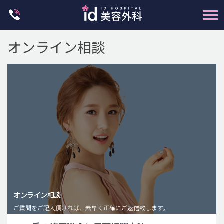
Skip
to
content
オンライン相談
輪郭整形
両顎手術
鼻整形
二重・目元整形
脂肪注入(アンチエイジング)
オンライン相談
豊胸手術・バストアップ
ご質問をご記入頂ければ、素早く正確にご返信致します。
プチ整形