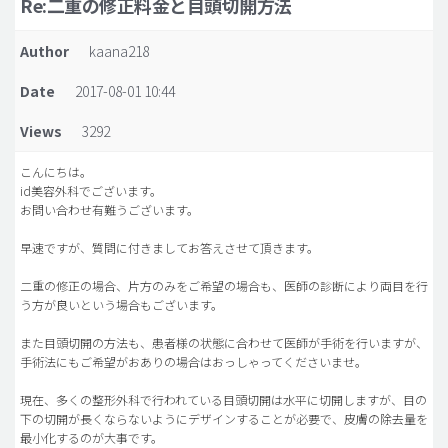
Re:二重の修正料金と目頭切開方法
脂肪吸引 (大容量)
Author
kaana218
メンズ整形
Date
2017-08-01 10:44
idリアルストーリー
Views
3292
idニュース
病院紹介
こんにちは。
id美容外科でございます。
安全整形
お問い合わせ有難うございます。
料金一覧
早速ですが、質問に付きましてお答えさせて頂きます。
ご相談のお問い合わせ
二重の修正の場合、片方のみをご希望の場合も、医師の診断により両目を行
う方が良いという場合もございます。
また目頭切開の方法も、患者様の状態に合わせて医師が手術を行いますが、
手術法にもご希望がおありの場合はおっしゃってくださいませ。
現在、多くの整形外科で行われている目頭切開は水平に切開しますが、目の
下の切開が長くならないようにデザインすることが必要で、皮膚の除去量を
最小化するのが大事です。