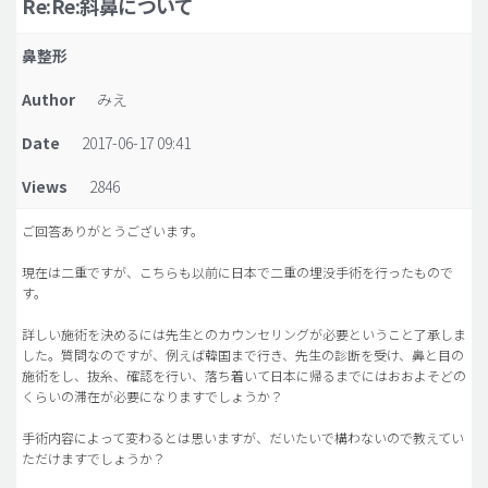
Re:Re:斜鼻について
脂肪吸引 (大容量)
鼻整形
メンズ整形
Author
みえ
idリアルストーリー
Date
2017-06-17 09:41
idニュース
Views
2846
病院紹介
安全整形
ご回答ありがとうございます。
料金一覧
現在は二重ですが、こちらも以前に日本で二重の埋没手術を行ったもので
す。
ご相談のお問い合わせ
詳しい施術を決めるには先生とのカウンセリングが必要ということ了承しま
した。質問なのですが、例えば韓国まで行き、先生の診断を受け、鼻と目の
施術をし、抜糸、確認を行い、落ち着いて日本に帰るまでにはおおよそどの
くらいの滞在が必要になりますでしょうか？
手術内容によって変わるとは思いますが、だいたいで構わないので教えてい
ただけますでしょうか？