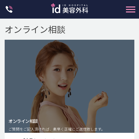
Skip
to
content
オンライン相談
輪郭整形
両顎手術
鼻整形
二重・目元整形
脂肪注入(アンチエイジング)
オンライン相談
豊胸手術・バストアップ
ご質問をご記入頂ければ、素早く正確にご返信致します。
プチ整形