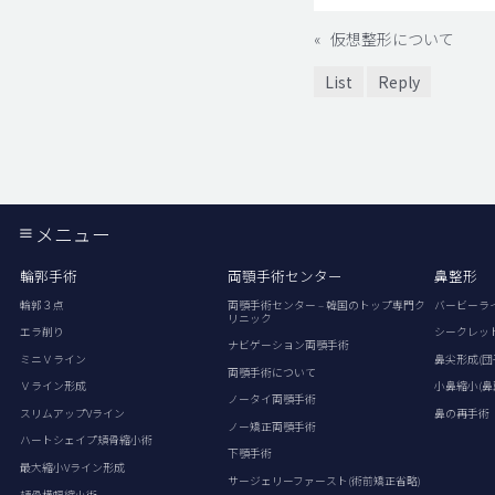
«
仮想整形について
List
Reply
メニュー
輪郭手術
両顎手術センター
鼻整形
輪郭３点
両顎手術センター – 韓国のトップ専門ク
バービーラ
リニック
エラ削り
シークレッ
ナビゲーション両顎手術
ミニＶライン
鼻尖形成(団
両顎手術について
Ｖライン形成
小鼻縮小(鼻
ノータイ両顎手術
スリムアップVライン
鼻の再手術
ノー矯正両顎手術
ハートシェイプ頬骨縮小術
下顎手術
最大縮小Vライン形成
サージェリーファースト(術前矯正省略)
頬骨横幅縮小術