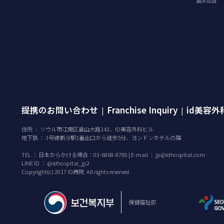
国家認証
提携のお問い合わせ
Franchise Inquiry
id美容
|
|
住所 ： ソウル市江南区島山大路142、ID美容外科ビル
地下鉄 ： 3号線新沙駅1番出口から徒歩5分、ヨンドンホテルの隣
TEL ：
日本からかける場合：03-6868-8780 | E-mail ：
jp@idhospital.com
LINE ID ： @idhospital_jp2
Copyright(c) 2017 ID病院. All rights reserved.
保健福祉部