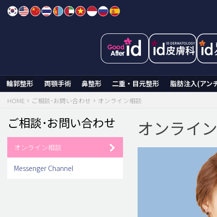
Skip
to
content
輪郭整形
両顎手術
鼻整形
二重・目元整形
脂肪注入(アン
HOME
ご相談･お問い合わせ
オンライン相談
ご相談･お問い合わせ
オンライ
オンライン相談
Messenger Channel