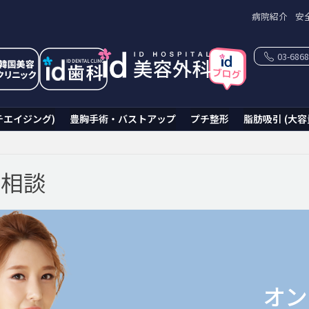
病院紹介
安
03-6868
チエイジング)
豊胸手術・バストアップ
プチ整形
脂肪吸引 (大容
ン相談
オン