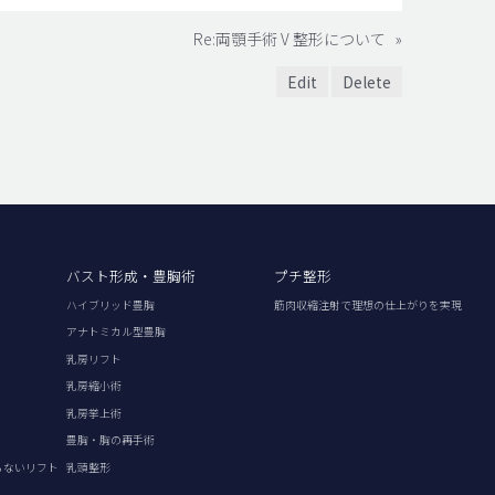
Re:両顎手術 V 整形について
»
Edit
Delete
バスト形成・豊胸術
プチ整形
ハイブリッド豊胸
筋肉収縮注射で理想の仕上がりを実現
アナトミカル型豊胸
乳房リフト
乳房縮小術
乳房挙上術
豊胸・胸の再手術
らないリフト
乳頭整形