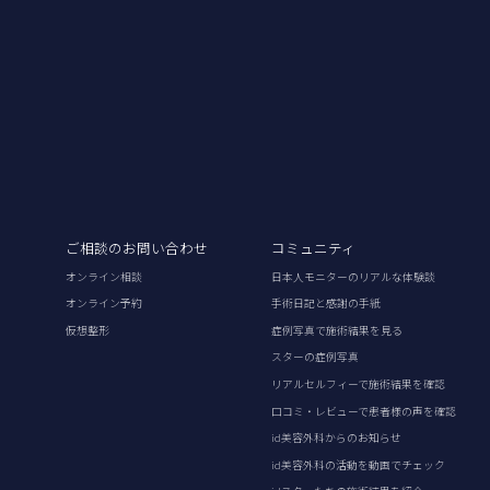
ご相談のお問い合わせ
コミュニティ
オンライン相談
日本人モニターのリアルな体験談
オンライン予約
手術日記と感謝の手紙
仮想整形
症例写真で施術結果を見る
スターの症例写真
リアルセルフィーで施術結果を確認
口コミ・レビューで患者様の声を確認
id美容外科からのお知らせ
id美容外科の活動を動画でチェック