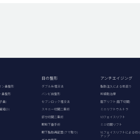
目の整形
アンチエイジング
イン鼻整形
ダブル糸埋没法
脂肪注入による若返り
ト鼻整形
バンビ目整形
幹細胞治療
子鼻)
セブンロック埋没法
眉下リフト(眉下切開)
翼縮小)
スキニー切開二重術
ミニリフトウルトラ
部分切開二重術
V3フェイスリフト
眼瞼下垂手術
ミニ切開リフト
眼下脂肪再配置(クマ取り)
VLフェイスリフトによる切
アップ
デカ目整形