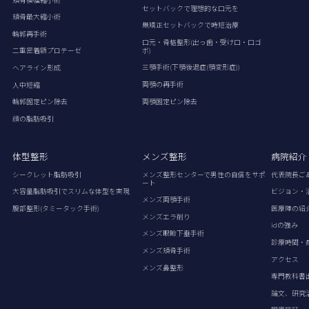
セットバックで理想的な口元を
頬骨最大縮小術
無矯正セットバックで時短治療
輪郭再手術
口元・骨格整形(出っ歯・受け口・口ゴ
ボ)
二重密着額プロテーゼ
三顎手術(下顎後退症(顎変形症))
ヘアライン形成
両顎の再手術
人中短縮
両顎固定ピン除去
輪郭固定ピン除去
顔の脂肪吸引
体型整形
メンズ整形
病院紹介
シークレット脂肪吸引
メンズ整形センターで男性の自信をサポ
代表院長ご
ート
大容量脂肪吸引でスリムな体型を実現
ビジョン・
メンズ両顎手術
腹部整形(タミータック手術)
医療陣の紹
メンズエラ削り
idの強み
メンズ眼瞼下垂手術
診療時間・
メンズ頬骨手術
アクセス
メンズ鼻整形
専門教科書
論文、研究