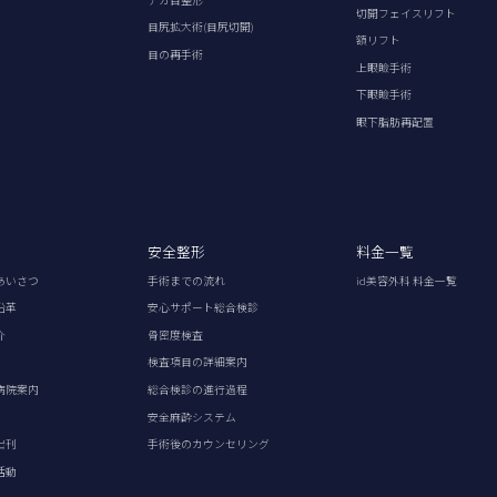
切開フェイスリフト
目尻拡大術(目尻切開)
額リフト
目の再手術
上眼瞼手術
下眼瞼手術
眼下脂肪再配置
安全整形
料金一覧
あいさつ
手術までの流れ
id美容外科 料金一覧
沿革
安心サポート総合検診
介
骨密度検査
検査項目の詳細案内
病院案内
総合検診の進行過程
安全麻酔システム
出刊
手術後のカウンセリング
活動