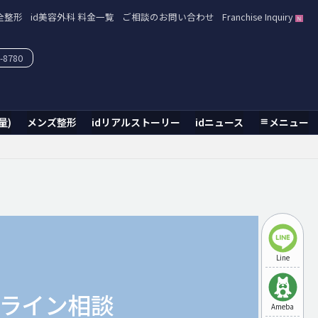
全整形
id美容外科 料金一覧
ご相談のお問い合わせ
Franchise Inquiry
-8780
量)
メンズ整形
idリアルストーリー
idニュース
メニュー
Line
ライン相談
Ameba