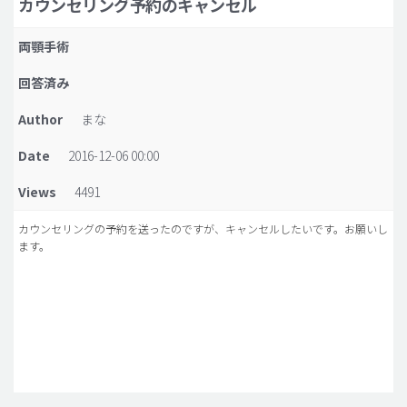
カウンセリング予約のキャンセル
脂肪吸引 (大容量)
両顎手術
メンズ整形
回答済み
idリアルストーリー
Author
まな
idニュース
Date
2016-12-06 00:00
病院紹介
安全整形
Views
4491
料金一覧
カウンセリングの予約を送ったのですが、キャンセルしたいです。お願いし
ます。
ご相談のお問い合わせ