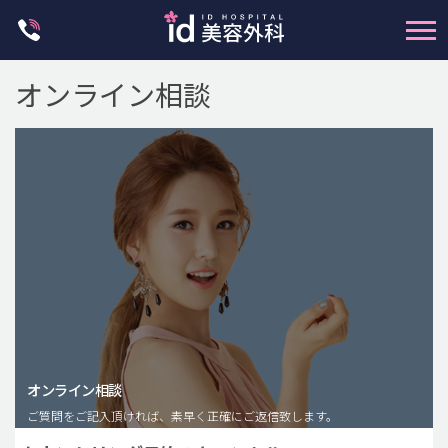
Skip
to
content
オンライン相談
輪郭整形
両顎手術
鼻整形
二重・目元整形
脂肪注入(アンチエイジング)
オンライン相談
豊胸手術・バストアップ
ご質問をご記入頂ければ、素早く正確にご返信致します。
プチ整形