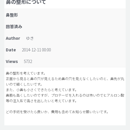
鼻の整形について
脂肪吸引 (大容量)
鼻整形
メンズ整形
回答済み
idリアルストーリー
Author
ゆき
idニュース
Date
2014-12-11 00:00
病院紹介
安全整形
Views
5732
料金一覧
鼻の整形を考えています。
正面から見ると鼻の穴が見えるため鼻の穴を見えなくしたいのと、鼻先が丸
ご相談のお問い合わせ
いので細くしたいです。
また、小鼻も小さくできたらと考えています。
鼻筋も高くしたいのですが、プロテーゼを入れるのは怖いのでヒアルロン酸
等の注入系で高さを出したいと考えています。
どの手術を受けたら良いか、費用も含めてお知らせ願いたいです。