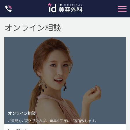
Skip
to
content
オンライン相談
輪郭整形
両顎手術
鼻整形
二重・目元整形
脂肪注入(アンチエイジング)
オンライン相談
豊胸手術・バストアップ
ご質問をご記入頂ければ、素早く正確にご返信致します。
プチ整形