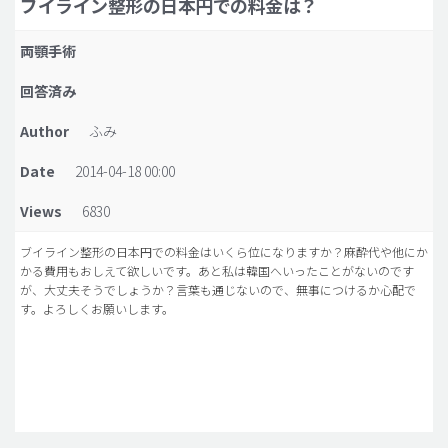
ブイライン整形の日本円での料金は？
脂肪吸引 (大容量)
両顎手術
メンズ整形
回答済み
idリアルストーリー
Author
ふみ
idニュース
Date
2014-04-18 00:00
病院紹介
安全整形
Views
6830
料金一覧
ブイライン整形の日本円での料金はいくら位になりますか？麻酔代や他にか
かる費用もおしえて欲しいです。あと私は韓国へいったことがないのです
ご相談のお問い合わせ
が、大丈夫そうでしょうか？言葉も通じないので、無事につけるか心配で
す。よろしくお願いします。