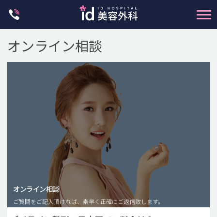
Skip
to
content
オンライン相談
輪郭整形
両顎手術
鼻整形
二重・目元整形
脂肪注入(アンチエイジング)
オンライン相談
豊胸手術・バストアップ
ご質問をご記入頂ければ、素早く正確にご返信致します。
プチ整形