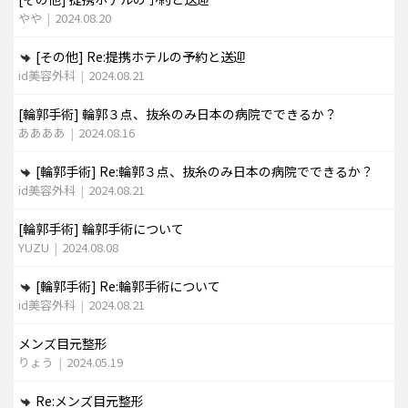
やや
|
2024.08.20
[その他]
Re:提携ホテルの予約と送迎
id美容外科
|
2024.08.21
[輪郭手術]
輪郭３点、抜糸のみ日本の病院でできるか？
ああああ
|
2024.08.16
[輪郭手術]
Re:輪郭３点、抜糸のみ日本の病院でできるか？
id美容外科
|
2024.08.21
[輪郭手術]
輪郭手術について
YUZU
|
2024.08.08
[輪郭手術]
Re:輪郭手術について
id美容外科
|
2024.08.21
メンズ目元整形
りょう
|
2024.05.19
Re:メンズ目元整形