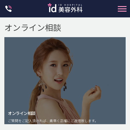
Skip
to
content
オンライン相談
輪郭整形
両顎手術
鼻整形
二重・目元整形
脂肪注入(アンチエイジング)
オンライン相談
豊胸手術・バストアップ
ご質問をご記入頂ければ、素早く正確にご返信致します。
プチ整形