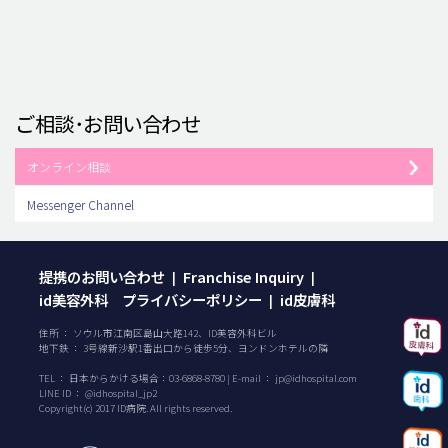
ご相談･お問い合わせ
オンライン相談
Messenger Channel
提携のお問い合わせ
Franchise Inquiry
|
|
id美容外科 プライバシーポリシー
id皮膚科
|
住所 ： ソウル市江南区島山大路142、ID美容外科ビル
地下鉄 ： 3号線新沙駅1番出口から徒歩5分、ヨンドンホテルの隣
TEL ：
日本からかける場合：
03-6868-8780
| E-mail ：
jp@idhospital.com
LINE ID ： @idhospital_jp2
Copyright(c) 2017 ID病院. All rights reserved.