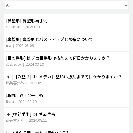
脂肪吸引 (大容量)
[鼻整形]
鼻整形再手術
メンズ整形
SAKKUN
|
2025.09.09
idリアルストーリー
[鼻整形]
鼻整形とバストアップと抜糸について
idニュース
ma
|
2025.03.09
病院紹介
[目の整形]
id デカ目整形は抜糸まで何日かかりますか？
安全整形
ああああ
|
2024.09.10
料金一覧
[目の整形]
Re:id デカ目整形は抜糸まで何日かかりますか？
ご相談のお問い合わせ
id美容外科
|
2024.09.11
[輪郭手術]
除去手術
Ruru
|
2024.08.20
[輪郭手術]
Re:除去手術
id美容外科
|
2024.08.21
[その他]
提携ホテルの予約と送迎