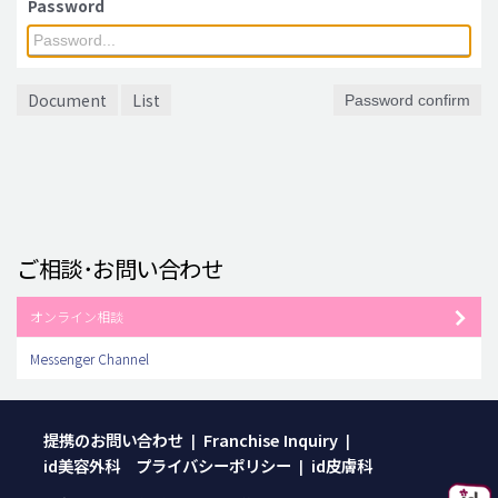
Password
脂肪吸引 (大容量)
メンズ整形
Document
List
Password confirm
idリアルストーリー
idニュース
病院紹介
安全整形
ご相談･お問い合わせ
料金一覧
ご相談のお問い合わせ
オンライン相談
Messenger Channel
提携のお問い合わせ
Franchise Inquiry
|
|
id美容外科 プライバシーポリシー
id皮膚科
|