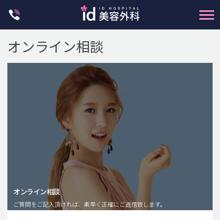
Skip
to
content
オンライン相談
輪郭整形
両顎手術
鼻整形
二重・目元整形
脂肪注入(アンチエイジング)
オンライン相談
豊胸手術・バストアップ
ご質問をご記入頂ければ、素早く正確にご返信致します。
プチ整形