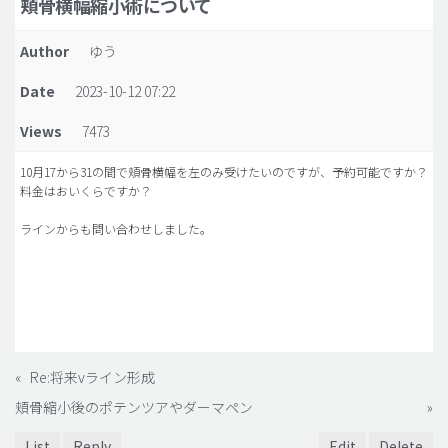
頬骨横幅縮小術について
脂肪吸引 (大容量)
Author
ゆう
メンズ整形
Date
2023-10-12 07:22
idリアルストーリー
Views
7473
idニュース
病院紹介
10月17から31の間で頬骨横幅を左のみ受けたいのですが、予約可能ですか？
料金はおいくらですか？
安全整形
ラインからも問い合わせしました。
料金一覧
ご相談のお問い合わせ
«
Re:将来vライン形成
頬骨縮小後のポテンツアやダーマペン
»
List
Reply
Edit
Delete