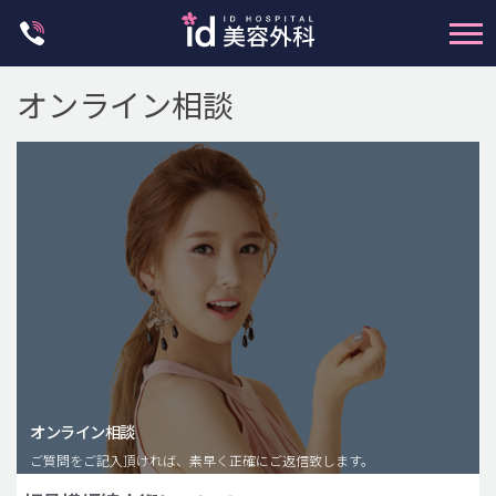
Skip
to
content
オンライン相談
輪郭整形
両顎手術
鼻整形
二重・目元整形
脂肪注入(アンチエイジング)
オンライン相談
豊胸手術・バストアップ
ご質問をご記入頂ければ、素早く正確にご返信致します。
プチ整形