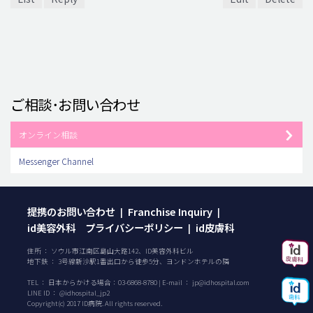
ご相談･お問い合わせ
オンライン相談
Messenger Channel
提携のお問い合わせ
Franchise Inquiry
|
|
id美容外科 プライバシーポリシー
id皮膚科
|
住所 ： ソウル市江南区島山大路142、ID美容外科ビル
地下鉄 ： 3号線新沙駅1番出口から徒歩5分、ヨンドンホテルの隣
TEL ：
日本からかける場合：
03-6868-8780
| E-mail ：
jp@idhospital.com
LINE ID ： @idhospital_jp2
Copyright(c) 2017 ID病院. All rights reserved.