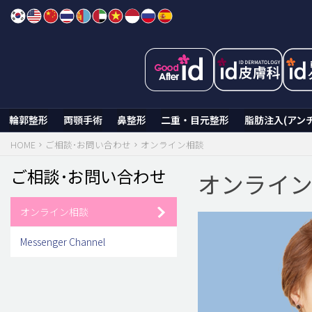
Skip
to
content
輪郭整形
両顎手術
鼻整形
二重・目元整形
脂肪注入(アン
HOME
ご相談･お問い合わせ
オンライン相談
ご相談･お問い合わせ
オンライ
オンライン相談
Messenger Channel