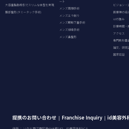
ート
大容量脂肪吸引でスリムな体型を実現
ビジョン・
メンズ両顎手術
腹部整形(タミータック手術)
医療陣の紹
メンズエラ削り
idの強み
メンズ眼瞼下垂手術
診療時間・
メンズ頬骨手術
アクセス
メンズ鼻整形
専門教科書
論文、研究
国家認証
提携のお問い合わせ
Franchise Inquiry
id美容
|
|
住所 ： ソウル市江南区島山大路142、ID美容外科ビル