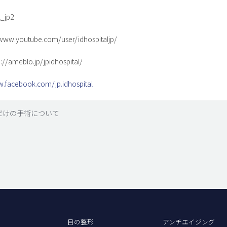
_jp2
w.youtube.com/user/idhospitaljp/
ameblo.jp/jpidhospital/
w.facebook.com/jp.idhospital
だけの手術について
目の整形
アンチエイジング