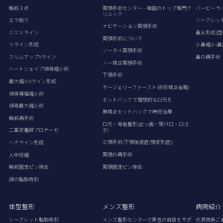
輪郭３点
両顎手術センター – 韓国のトップ専門ク
バービーラ
リニック
エラ削り
シークレッ
ナビゲーション両顎手術
ミニＶライン
鼻尖形成(団
両顎手術について
Ｖライン形成
小鼻縮小(鼻
ノータイ両顎手術
スリムアップVライン
鼻の再手術
ノー矯正両顎手術
ハートシェイプ頬骨縮小術
下顎手術
最大縮小Vライン形成
サージェリーファースト(術前矯正省略)
頬骨横幅縮小術
セットバックで理想的な口元を
頬骨最大縮小術
無矯正セットバックで時短治療
輪郭再手術
口元・骨格整形(出っ歯・受け口・口ゴ
ボ)
二重密着額プロテーゼ
三顎手術(下顎後退症(顎変形症))
ヘアライン形成
両顎の再手術
人中短縮
両顎固定ピン除去
輪郭固定ピン除去
顔の脂肪吸引
体型整形
メンズ整形
病院紹介
シークレット脂肪吸引
メンズ整形センターで男性の自信をサポ
代表院長ご