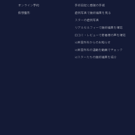
オンライン予約
手術日記と感謝の手紙
仮想整形
症例写真で施術結果を見る
スターの症例写真
リアルセルフィーで施術結果を確認
口コミ・レビューで患者様の声を確認
id美容外科からのお知らせ
id美容外科の活動を動画でチェック
idスターたちの施術結果を紹介