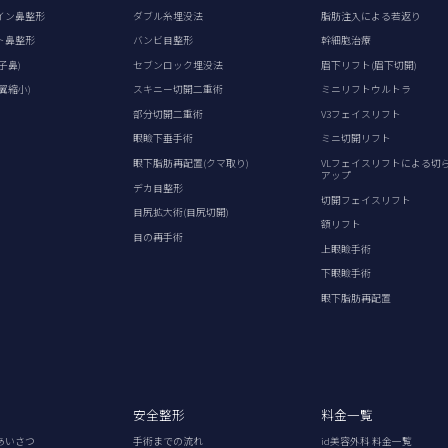
イン鼻整形
ダブル糸埋没法
脂肪注入による若返り
ト鼻整形
バンビ目整形
幹細胞治療
子鼻)
セブンロック埋没法
眉下リフト(眉下切開)
翼縮小)
スキニー切開二重術
ミニリフトウルトラ
部分切開二重術
V3フェイスリフト
眼瞼下垂手術
ミニ切開リフト
眼下脂肪再配置(クマ取り)
VLフェイスリフトによる切
アップ
デカ目整形
切開フェイスリフト
目尻拡大術(目尻切開)
額リフト
目の再手術
上眼瞼手術
下眼瞼手術
眼下脂肪再配置
安全整形
料金一覧
あいさつ
手術までの流れ
id美容外科 料金一覧