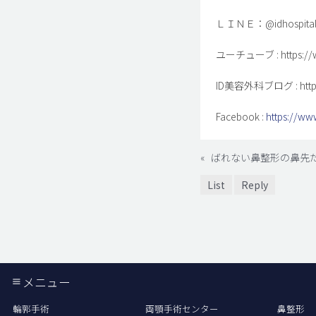
ＬＩＮＥ：@idhospital
ユーチューブ : https://ww
ID美容外科ブログ : http://
Facebook :
https://ww
«
ばれない鼻整形の鼻先
List
Reply
メニュー
輪郭手術
両顎手術センター
鼻整形