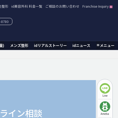
全整形
id美容外科 料金一覧
ご相談のお問い合わせ
Franchise Inquiry
-8780
量)
メンズ整形
idリアルストーリー
idニュース
メニュー
Line
ライン相談
Ameba