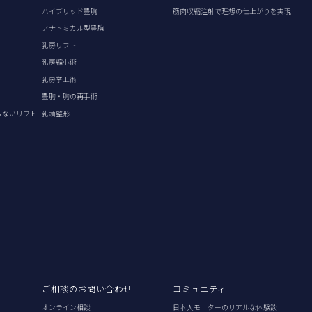
ハイブリッド豊胸
筋肉収縮注射で理想の仕上がりを実現
アナトミカル型豊胸
乳房リフト
乳房縮小術
乳房挙上術
豊胸・胸の再手術
らないリフト
乳頭整形
ご相談のお問い合わせ
コミュニティ
オンライン相談
日本人モニターのリアルな体験談