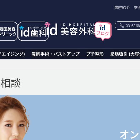
病院紹介
安
03-6868
チエイジング)
豊胸手術・バストアップ
プチ整形
脂肪吸引 (大容
ン相談
オン