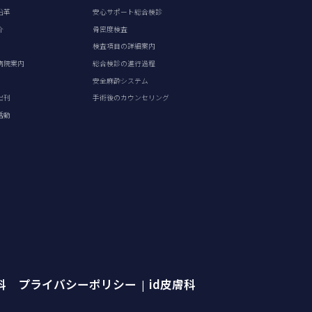
沿革
安心サポート総合検診
介
骨密度検査
検査項目の詳細案内
病院案内
総合検診の進行過程
安全麻酔システム
出刊
手術後のカウンセリング
活動
外科 プライバシーポリシー
id皮膚科
|