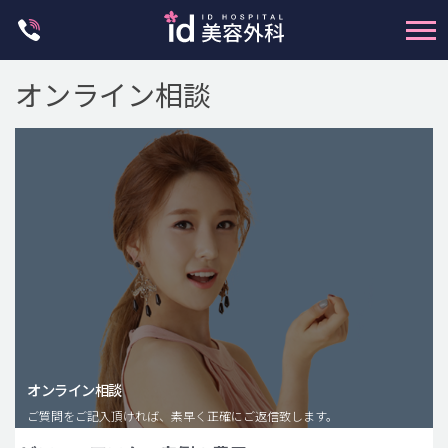
Skip
to
content
オンライン相談
輪郭整形
両顎手術
鼻整形
二重・目元整形
脂肪注入(アンチエイジング)
オンライン相談
豊胸手術・バストアップ
ご質問をご記入頂ければ、素早く正確にご返信致します。
プチ整形