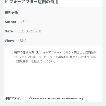
ビフォーアフター症例の費用
脂肪吸引 (大容量)
輪郭手術
メンズ整形
Author
ぴこ
idリアルストーリー
Date
2022-06-28 17:38
idニュース
Views
8840
病院紹介
安全整形
輪郭の症例写真（ビフォーアフター）にある・突き出し口両顎手
術・vライン形成・バービーライン鼻整形の費用と必要滞在日数、
料金一覧
（渡航回数）を教えてください。
ご相談のお問い合わせ
添付ファイル :
15E6AAA3-3DBF-4015-8642-BAE90EE60804.png