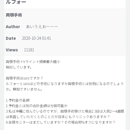
ルフォー
脂肪吸引 (大容量)
両顎手術
メンズ整形
Author
あいうえおーーー
idリアルストーリー
Date
2020-10-24 01:41
idニュース
Views
11181
病院紹介
安全整形
両顎手術＋Vライン＋頬骨最大縮小
検討しています。
料金一覧
両顎手術はssroですか？
ご相談のお問い合わせ
ルフォーとssroはどの手術になりますか両顎手術とは別物になるのでしょう
か。無知ですいません。
1.予約金の金額
2.予約金とは別の合計金額は分割可能か
3.私は沖縄に住んでいるのですが、両顎手術受けた場合2.3日は入院2〜4週間
は来店していただくとのことだが日本にもクリニックありますか？
4.全顔モニターはまだしていますか？その場合何%オフになりますか？