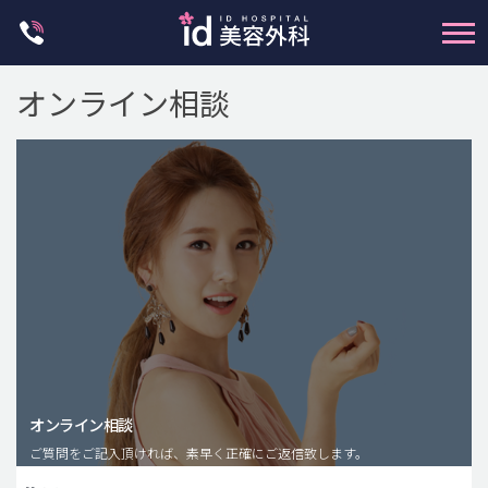
Skip
to
content
オンライン相談
輪郭整形
両顎手術
鼻整形
二重・目元整形
脂肪注入(アンチエイジング)
オンライン相談
豊胸手術・バストアップ
ご質問をご記入頂ければ、素早く正確にご返信致します。
プチ整形