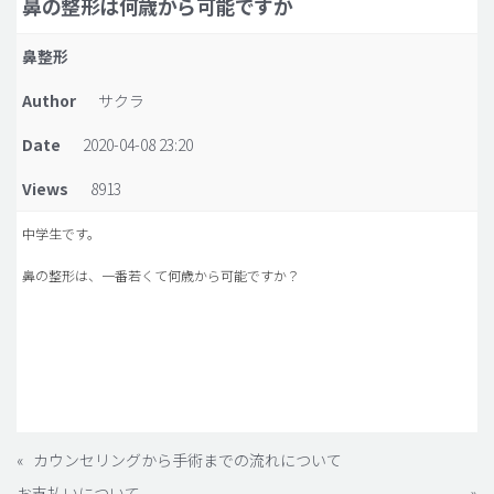
鼻の整形は何歳から可能ですか
脂肪吸引 (大容量)
鼻整形
メンズ整形
Author
サクラ
idリアルストーリー
Date
2020-04-08 23:20
idニュース
Views
8913
病院紹介
安全整形
中学生です。
料金一覧
鼻の整形は、一番若くて何歳から可能ですか？
ご相談のお問い合わせ
«
カウンセリングから手術までの流れについて
お支払いについて
»