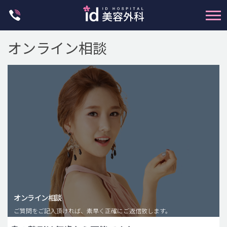
Skip
to
content
オンライン相談
輪郭整形
両顎手術
鼻整形
二重・目元整形
脂肪注入(アンチエイジング)
オンライン相談
豊胸手術・バストアップ
ご質問をご記入頂ければ、素早く正確にご返信致します。
プチ整形