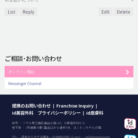
List
Reply
Edit
Delete
ご相談･お問い合わせ
オンライン相談
Messenger Channel
提携のお問い合わせ
Franchise Inquiry
|
|
id美容外科 プライバシーポリシー
id皮膚科
|
住所 ： ソウル市江南区島山大路142、ID美容外科ビル
地下鉄 ： 3号線新沙駅1番出口から徒歩5分、ヨンドンホテルの隣
TEL ：
日本からかける場合：
03-6868-8780
| E-mail ：
jp@idhospital.com