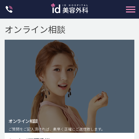
Skip
to
content
オンライン相談
輪郭整形
両顎手術
鼻整形
二重・目元整形
脂肪注入(アンチエイジング)
オンライン相談
豊胸手術・バストアップ
ご質問をご記入頂ければ、素早く正確にご返信致します。
プチ整形