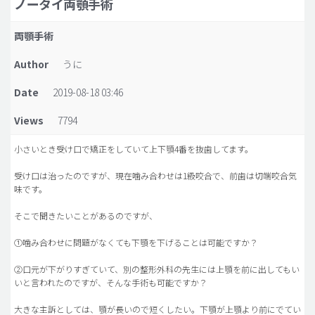
ノータイ両顎手術
脂肪吸引 (大容量)
両顎手術
メンズ整形
Author
うに
idリアルストーリー
Date
2019-08-18 03:46
idニュース
Views
7794
病院紹介
安全整形
小さいとき受け口で矯正をしていて上下顎4番を抜歯してます。
料金一覧
受け口は治ったのですが、現在噛み合わせは1級咬合で、前歯は切端咬合気
味です。
ご相談のお問い合わせ
そこで聞きたいことがあるのですが、
①噛み合わせに問題がなくても下顎を下げることは可能ですか？
②口元が下がりすぎていて、別の整形外科の先生には上顎を前に出してもい
いと言われたのですが、そんな手術も可能ですか？
大きな主訴としては、顎が長いので短くしたい。下顎が上顎より前にでてい