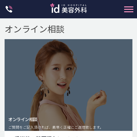
Skip
to
content
オンライン相談
輪郭整形
両顎手術
鼻整形
二重・目元整形
脂肪注入(アンチエイジング)
オンライン相談
豊胸手術・バストアップ
ご質問をご記入頂ければ、素早く正確にご返信致します。
プチ整形