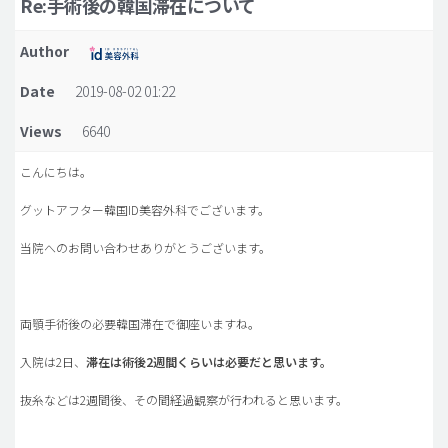
Re:手術後の韓国滞在について
脂肪吸引 (大容量)
Author
メンズ整形
Date
2019-08-02 01:22
idリアルストーリー
Views
6640
idニュース
病院紹介
こんにちは。
安全整形
グットアフター韓国ID美容外科でございます。
料金一覧
当院へのお問い合わせありがとうございます。
ご相談のお問い合わせ
両顎手術後の必要韓国滞在で御座いますね。
入院は2日、
滞在は術後2週間くらいは必要だと思います。
抜糸などは2週間後、その間経過観察が行われると思います。