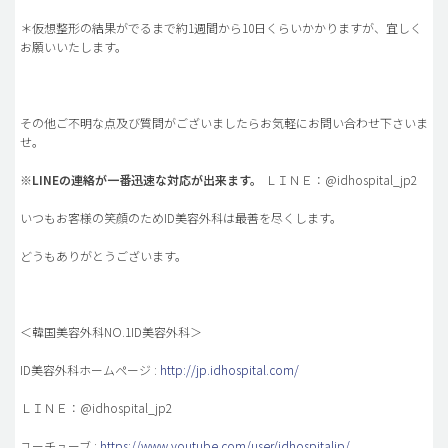
＊仮想整形の結果がでるまで約1週間から10日くらいかかりますが、宜しく
お願いいたします。
その他ご不明な点及び質問がございましたらお気軽にお問い合わせ下さいま
せ。
※
LINEの連絡が一番迅速な対応が出来ます。
ＬＩＮＥ：@idhospital_jp2
いつもお客様の笑顔のためID美容外科は最善を尽くします。
どうもありがとうございます。
＜韓国美容外科NO.1ID美容外科＞
ID美容外科ホームページ :
http://jp.idhospital.com/
ＬＩＮＥ：@idhospital_jp2
ユーチューブ :
https://www.youtube.com/user/idhospitaljp/