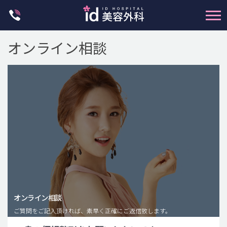
Skip
to
content
オンライン相談
輪郭整形
両顎手術
鼻整形
二重・目元整形
脂肪注入(アンチエイジング)
オンライン相談
豊胸手術・バストアップ
ご質問をご記入頂ければ、素早く正確にご返信致します。
プチ整形