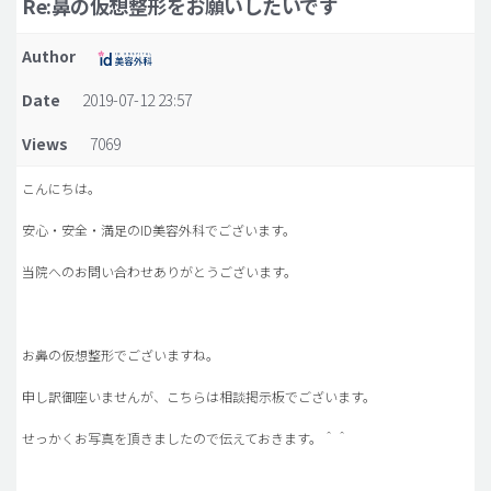
Re:鼻の仮想整形をお願いしたいです
脂肪吸引 (大容量)
Author
メンズ整形
Date
2019-07-12 23:57
idリアルストーリー
Views
7069
idニュース
病院紹介
こんにちは。
安全整形
安心・安全・満足のID美容外科でございます。
料金一覧
当院へのお問い合わせありがとうございます。
ご相談のお問い合わせ
お鼻の仮想整形でございますね。
申し訳御座いませんが、こちらは相談掲示板でございます。
せっかくお写真を頂きましたので伝えておきます。＾＾