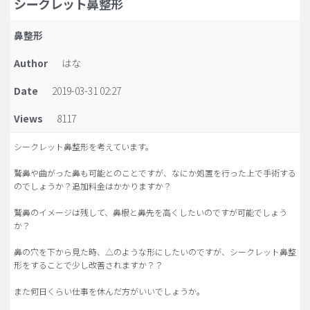
シークレット鼻整形
脂肪吸引 (大容量)
鼻整形
メンズ整形
Author
はな
idリアルストーリー
Date
2019-03-31 02:27
idニュース
Views
8117
病院紹介
安全整形
シークレット鼻整形を考えています。
料金一覧
鷲鼻や曲がった鼻も可能とのことですが、なにか処置を行った上で手術する
のでしょうか？追加料金はかかりますか？
ご相談のお問い合わせ
鷲鼻のイメージは残して、鼻根と鼻先を高くしたいのですが可能でしょう
か？
鼻の穴を下から見た時、△のような形にしたいのですが、シークレット鼻整
形をすることで少し改善されますか？？
また何日くらい仕事を休んだ方がいいでしょうか。