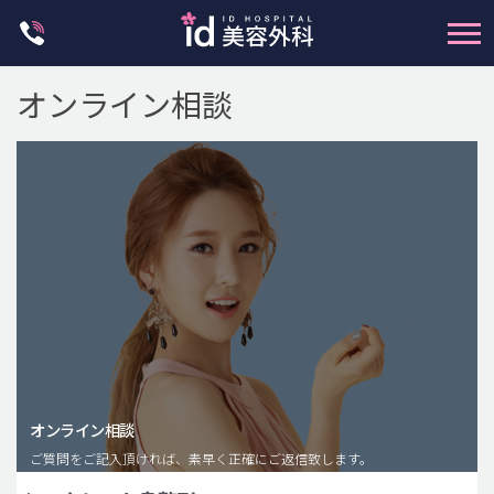
Skip
to
content
オンライン相談
輪郭整形
両顎手術
鼻整形
二重・目元整形
脂肪注入(アンチエイジング)
オンライン相談
豊胸手術・バストアップ
ご質問をご記入頂ければ、素早く正確にご返信致します。
プチ整形