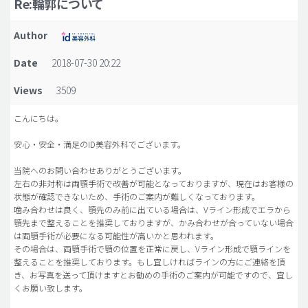
Re:輪郭について
脂肪吸引 (大容量)
Author
メンズ整形
Date
2018-07-30 20:22
idリアルストーリー
Views
3509
idニュース
病院紹介
こんにちは。
安全整形
安心・安全・満足のID美容外科でございます。
料金一覧
当院へのお問い合わせありがとうございます。
左右の非対称は両顎手術で改善が可能となっておりますが、現在はお客様の
ご相談のお問い合わせ
状態が確認できないため、手術のご案内が難しくなっております。
噛み合わせは良く、顎先のみ前に出ている場合は、Vライン形成でエラから
顎先まで整えることを推奨しておりますが、かみ合わせが合っていない場合
は両顎手術が必要になる可能性が高いかと思われます。
その場合は、両顎手術で顎の位置を正常に戻し、Vライン形成で顎ラインを
整えることを推奨しております。もし宜しければラインの方にご連絡を頂
き、お写真を送って頂けますとお勧めの手術のご案内が可能ですので、宜し
くお願い致します。