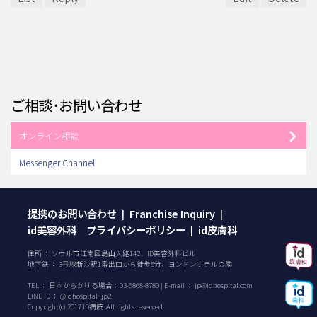
ご相談･お問い合わせ
オンライン相談
Messenger Channel
提携のお問い合わせ
Franchise Inquiry
|
|
id美容外科 プライバシーポリシー
id皮膚科
|
住所 ： ソウル市江南区島山大路142、ID美容外科ビル
地下鉄 ： 3号線新沙駅1番出口から徒歩5分、ヨンドンホテルの隣
TEL ：
日本からかける場合：
03-6868-8780
| E-mail ：
jp@idhospital.com
LINE ID ： @idhospital_jp2
Copyright(c) 2017 ID病院. All rights reserved.