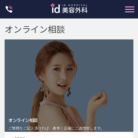
Skip
to
content
オンライン相談
輪郭整形
両顎手術
鼻整形
二重・目元整形
脂肪注入(アンチエイジング)
オンライン相談
豊胸手術・バストアップ
ご質問をご記入頂ければ、素早く正確にご返信致します。
プチ整形