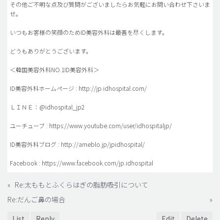
その他ご不明な点及び質問がございましたらお気軽にお問い合わせ下さいま
せ。
いつもお客様の笑顔のためID美容外科は最善を尽くします。
どうもありがとうございます。
＜韓国美容外科NO.1ID美容外科＞
ID美容外科ホームページ : http://jp.idhospital.com/
ＬＩＮＥ：@idhospital_jp2
ユーチューブ : https://www.youtube.com/user/idhospitaljp/
ID美容外科ブログ : http://ameblo.jp/jpidhospital/
Facebook : https://www.facebook.com/jp.idhospital
«
Re:太ももとふくらはぎの脂肪吸引について
Re:だんご鼻の場合
»
List
Reply
Edit
Delete