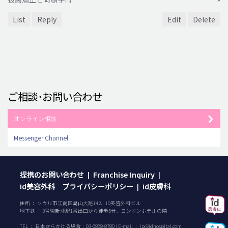
List
Reply
Edit
Delete
ご相談･お問い合わせ
オンライン相談
Messenger Channel
提携のお問い合わせ
Franchise Inquiry
|
|
id美容外科 プライバシーポリシー
id皮膚科
|
住所 ： ソウル市江南区島山大路142、ID美容外科ビル
地下鉄 ： 3号線新沙駅1番出口から徒歩5分、ヨンドンホテルの隣
TEL ：
日本からかける場合：
03-6868-8780
| E-mail ：
jp@idhospital.com