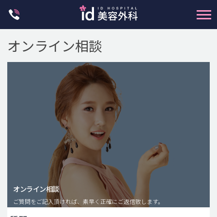
Skip
to
content
オンライン相談
輪郭整形
両顎手術
鼻整形
二重・目元整形
脂肪注入(アンチエイジング)
オンライン相談
豊胸手術・バストアップ
ご質問をご記入頂ければ、素早く正確にご返信致します。
プチ整形