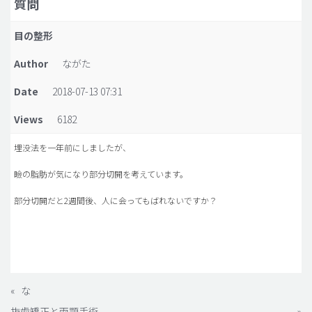
質問
脂肪吸引 (大容量)
目の整形
メンズ整形
Author
ながた
idリアルストーリー
Date
2018-07-13 07:31
idニュース
Views
6182
病院紹介
安全整形
埋没法を一年前にしましたが、
料金一覧
瞼の脂肪が気になり部分切開を考えています。
ご相談のお問い合わせ
部分切開だと2週間後、人に会ってもばれないですか？
«
な
抜歯矯正と両顎手術
»