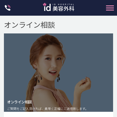
Skip
to
content
オンライン相談
輪郭整形
両顎手術
鼻整形
二重・目元整形
脂肪注入(アンチエイジング)
オンライン相談
豊胸手術・バストアップ
ご質問をご記入頂ければ、素早く正確にご返信致します。
プチ整形