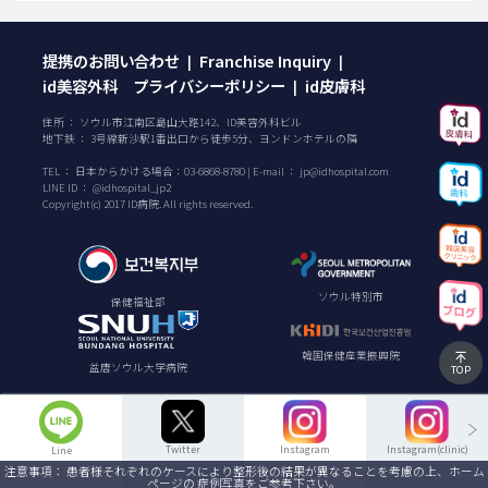
提携のお問い合わせ
Franchise Inquiry
|
|
id美容外科 プライバシーポリシー
id皮膚科
|
住所 ： ソウル市江南区島山大路142、ID美容外科ビル
地下鉄 ： 3号線新沙駅1番出口から徒歩5分、ヨンドンホテルの隣
TEL ：
日本からかける場合：
03-6868-8780
| E-mail ：
jp@idhospital.com
LINE ID ： @idhospital_jp2
Copyright(c) 2017 ID病院. All rights reserved.
ソウル特別市
保健福祉部
韓国保健産業振興院
盆唐ソウル大学病院
TOP
Twitter
Instagram
Instagram(clinic)
Line
注意事項： 患者様それぞれのケースにより整形後の結果が異なることを考慮の上、ホーム
ページの 症例写真をご参考下さい。