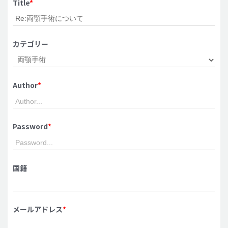
Title
*
脂肪吸引 (大容量)
メンズ整形
カテゴリー
idリアルストーリー
idニュース
Author
*
病院紹介
安全整形
料金一覧
Password
*
ご相談のお問い合わせ
国籍
メールアドレス
*