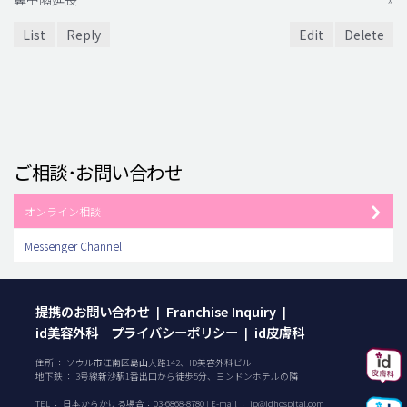
List
Reply
Edit
Delete
ご相談･お問い合わせ
オンライン相談
Messenger Channel
提携のお問い合わせ
Franchise Inquiry
|
|
id美容外科 プライバシーポリシー
id皮膚科
|
住所 ： ソウル市江南区島山大路142、ID美容外科ビル
地下鉄 ： 3号線新沙駅1番出口から徒歩5分、ヨンドンホテルの隣
TEL ：
日本からかける場合：
03-6868-8780
| E-mail ：
jp@idhospital.com