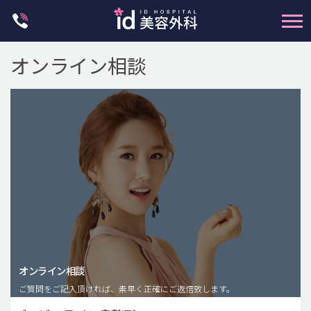
Skip
to
content
オンライン相談
輪郭整形
両顎手術
鼻整形
二重・目元整形
脂肪注入(アンチエイジング)
オンライン相談
豊胸手術・バストアップ
ご質問をご記入頂ければ、素早く正確にご返信致します。
プチ整形