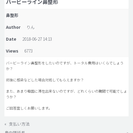
バービーライン鼻整形
脂肪吸引 (大容量)
鼻整形
メンズ整形
Author
りん
idリアルストーリー
Date
2018-06-27 14:13
idニュース
Views
6773
病院紹介
安全整形
バービーライン鼻整形をしたいのですが、トータル費用はいくらでしょう
か？
料金一覧
術後に感染などした場合対処してもらえますか？
ご相談のお問い合わせ
また、あまり韓国に滞在出来ないのですが、どれくらいの期間で可能でしょ
うか？
ご回答宜しくお願いします。
«
支払い方法
鼻中隔延長
»