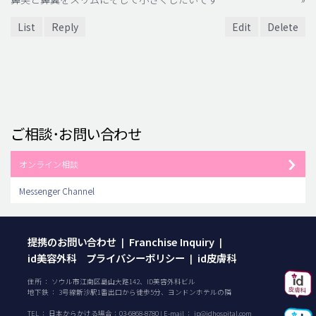
List
Reply
Edit
Delete
ご相談･お問い合わせ
オンライン相談
Messenger Channel
提携のお問い合わせ
Franchise Inquiry
|
|
id美容外科 プライバシーポリシー
id皮膚科
|
住所 ： ソウル市江南区島山大路142、ID美容外科ビル
地下鉄 ： 3号線新沙駅1番出口から徒歩5分、ヨンドンホテルの隣
TEL ：
日本からかける場合：
03-6868-8780
| E-mail ：
jp@idhospital.com