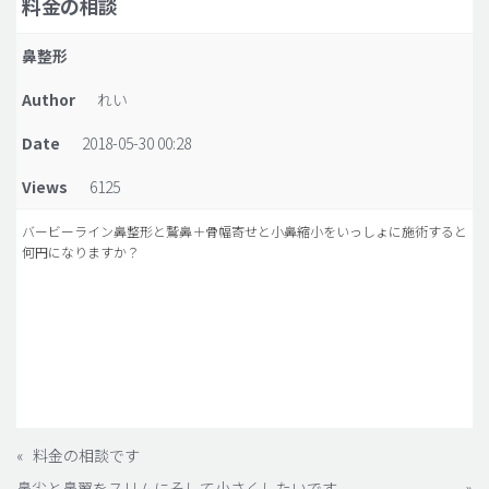
料金の相談
脂肪吸引 (大容量)
鼻整形
メンズ整形
Author
れい
idリアルストーリー
Date
2018-05-30 00:28
idニュース
Views
6125
病院紹介
安全整形
バービーライン鼻整形と鷲鼻＋骨幅寄せと小鼻縮小をいっしょに施術すると
何円になりますか？
料金一覧
ご相談のお問い合わせ
«
料金の相談です
鼻尖と鼻翼をスリムにそして小さくしたいです
»