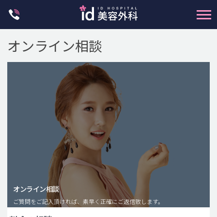
Skip
to
content
オンライン相談
輪郭整形
両顎手術
鼻整形
二重・目元整形
脂肪注入(アンチエイジング)
オンライン相談
豊胸手術・バストアップ
ご質問をご記入頂ければ、素早く正確にご返信致します。
プチ整形