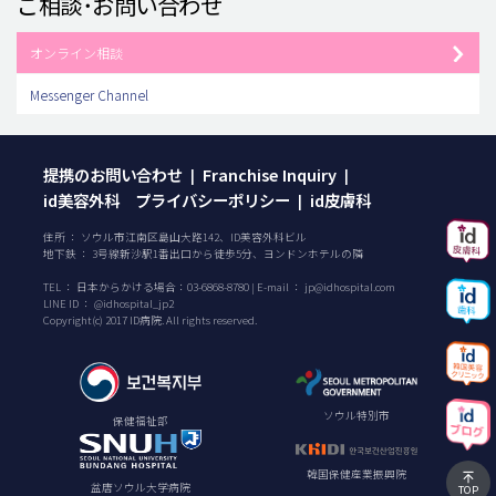
ご相談･お問い合わせ
オンライン相談
Messenger Channel
提携のお問い合わせ
Franchise Inquiry
|
|
id美容外科 プライバシーポリシー
id皮膚科
|
住所 ： ソウル市江南区島山大路142、ID美容外科ビル
地下鉄 ： 3号線新沙駅1番出口から徒歩5分、ヨンドンホテルの隣
TEL ：
日本からかける場合：
03-6868-8780
| E-mail ：
jp@idhospital.com
LINE ID ： @idhospital_jp2
Copyright(c) 2017 ID病院. All rights reserved.
ソウル特別市
保健福祉部
韓国保健産業振興院
盆唐ソウル大学病院
TOP