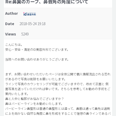
Re:鼻翼のカーブ、鼻唇角の角度について
脂肪吸引 (大容量)
Author
メンズ整形
Date
2018-05-24 19:18
idリアルストーリー
Views
5249
idニュース
病院紹介
こんにちは。
安心・安全・満足のID美容外科でございます。
安全整形
当院へのお問い合わせありがとうございます。
料金一覧
ご相談のお問い合わせ
まず、お問い合わせいただいたページは全体公開で個人情報流出される恐れ
があるので写真は削除をお願いいたします。
ラインで写真のカウンセリングが可能でございますので、改めて正面と 側
面写真を送っていただければ幸いです。そちらを参考してお勧めの手術をご
案内いたします。
鼻と人中と輪郭がお悩みでございますか？
鼻はバービーラインをお勧めいたします。
バービーライン鼻整形は普通の鼻整形とは違って、鼻筋は通って鼻先は過剰
に上を向かない自然な角度に鼻を形成をすることで理想の鼻ラインであるバ