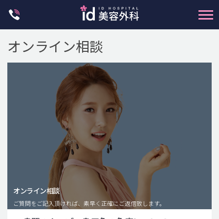
Skip
to
content
オンライン相談
輪郭整形
両顎手術
鼻整形
二重・目元整形
脂肪注入(アンチエイジング)
オンライン相談
豊胸手術・バストアップ
ご質問をご記入頂ければ、素早く正確にご返信致します。
プチ整形