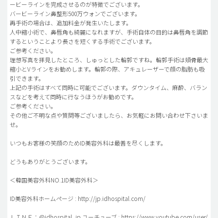
ービーラインを完成させるのが特徴でございます。
バービーライン鼻整形500万ウォンでございます。
再手術の場合は、追加料金が発生いたします。
人中縮小術で、鼻唇角も綺麗になれますが、手術自体の目的は鼻唇角を調節
するということより長さを短くする手術でございます。
ご参考ください。
理想写真を拝見したところ、しゅっとした輪郭ですね。輪郭手術は頬骨最大
縮小とVラインをお勧めします。輪郭の際、アキュレーザーで顔の脂肪も吸
引できます。
上記の手術はすべて同時に可能でございます。ダウンタイム、麻酔、バラン
スなどを考えて同時に行なうほうがお勧めです。
ご参考ください。
その他ご不明な点や質問等ございましたら、お気軽にお問い合わせ下さいま
せ。
いつもお客様の笑顔のためID美容外科は最善を尽くします。
どうもありがとうございます。
＜韓国美容外科NO.1ID美容外科＞
ID美容外科ホームページ : http://jp.idhospital.com/
ＬＩＮＥ：@idhospital_jp ユーチューブ : https://www.youtube.com/user/