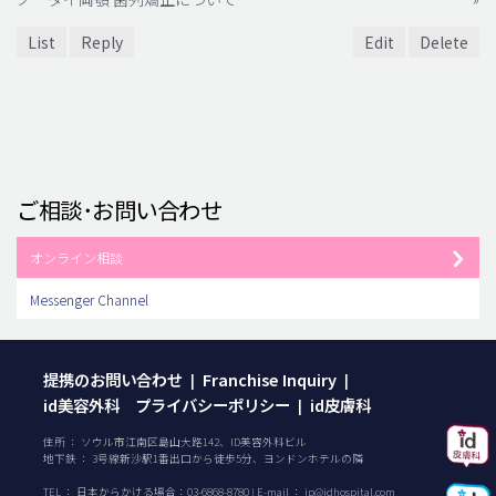
List
Reply
Edit
Delete
ご相談･お問い合わせ
オンライン相談
Messenger Channel
提携のお問い合わせ
Franchise Inquiry
|
|
id美容外科 プライバシーポリシー
id皮膚科
|
住所 ： ソウル市江南区島山大路142、ID美容外科ビル
地下鉄 ： 3号線新沙駅1番出口から徒歩5分、ヨンドンホテルの隣
TEL ：
日本からかける場合：
03-6868-8780
| E-mail ：
jp@idhospital.com