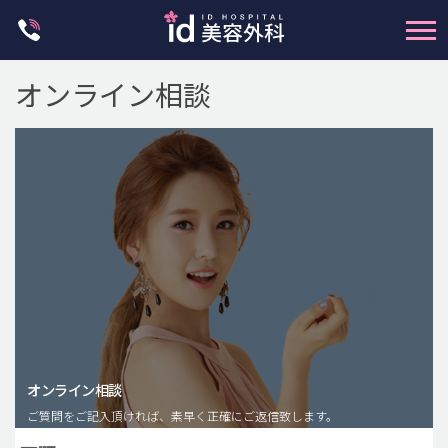
Skip
to
content
オンライン相談
輪郭整形
両顎手術
鼻整形
二重・目元整形
脂肪注入(アンチエイジング)
オンライン相談
豊胸手術・バストアップ
ご質問をご記入頂ければ、素早く正確にご返信致します。
プチ整形