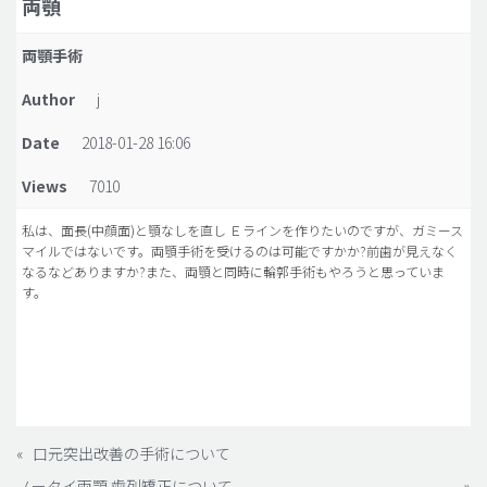
両顎
脂肪吸引 (大容量)
両顎手術
メンズ整形
Author
j
idリアルストーリー
Date
2018-01-28 16:06
idニュース
Views
7010
病院紹介
安全整形
私は、面長(中顔面)と顎なしを直し Ｅラインを作りたいのですが、ガミース
マイルではないです。両顎手術を受けるのは可能ですかか?前歯が見えなく
料金一覧
なるなどありますか?また、両顎と同時に輪郭手術もやろうと思っていま
す。
ご相談のお問い合わせ
«
口元突出改善の手術について
ノータイ両顎 歯列矯正について
»