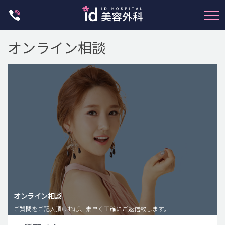
Skip
to
content
オンライン相談
輪郭整形
両顎手術
鼻整形
二重・目元整形
脂肪注入(アンチエイジング)
オンライン相談
豊胸手術・バストアップ
ご質問をご記入頂ければ、素早く正確にご返信致します。
プチ整形