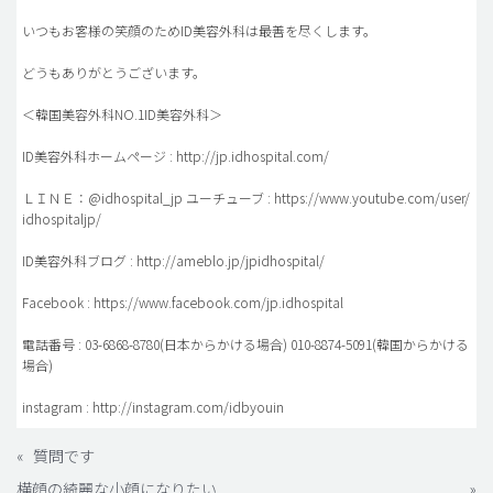
いつもお客様の笑顔のためID美容外科は最善を尽くします。
どうもありがとうございます。
＜韓国美容外科NO.1ID美容外科＞
ID美容外科ホームページ : http://jp.idhospital.com/
ＬＩＮＥ：@idhospital_jp ユーチューブ : https://www.youtube.com/user/
idhospitaljp/
ID美容外科ブログ : http://ameblo.jp/jpidhospital/
Facebook : https://www.facebook.com/jp.idhospital
電話番号 : 03-6868-8780(日本からかける場合) 010-8874-5091(韓国からかける
場合)
instagram : http://instagram.com/idbyouin
«
質問です
横顔の綺麗な小顔になりたい
»