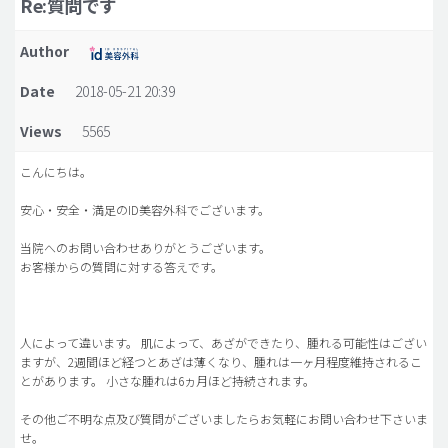
Re:質問です
脂肪吸引 (大容量)
Author
メンズ整形
Date
2018-05-21 20:39
idリアルストーリー
Views
5565
idニュース
病院紹介
こんにちは。
安全整形
安心・安全・満足のID美容外科でございます。
料金一覧
当院へのお問い合わせありがとうございます。
お客様からの質問に対する答えです。
ご相談のお問い合わせ
人によって違います。 肌によって、あざができたり、腫れる可能性はござい
ますが、2週間ほど経つとあざは薄くなり、腫れは一ヶ月程度維持されるこ
とがあります。 小さな腫れは6ヵ月ほど持続されます。
その他ご不明な点及び質問がございましたらお気軽にお問い合わせ下さいま
せ。