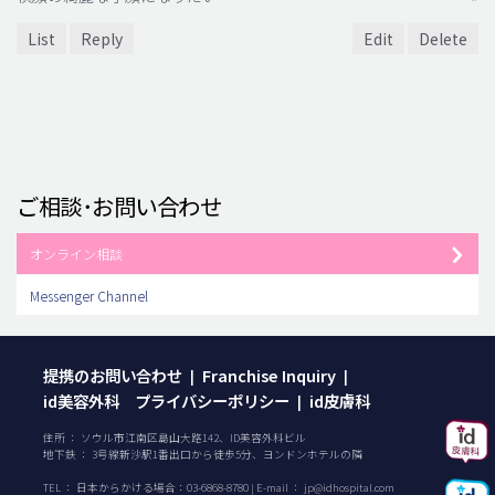
List
Reply
Edit
Delete
ご相談･お問い合わせ
オンライン相談
Messenger Channel
提携のお問い合わせ
Franchise Inquiry
|
|
id美容外科 プライバシーポリシー
id皮膚科
|
住所 ： ソウル市江南区島山大路142、ID美容外科ビル
地下鉄 ： 3号線新沙駅1番出口から徒歩5分、ヨンドンホテルの隣
TEL ：
日本からかける場合：
03-6868-8780
| E-mail ：
jp@idhospital.com