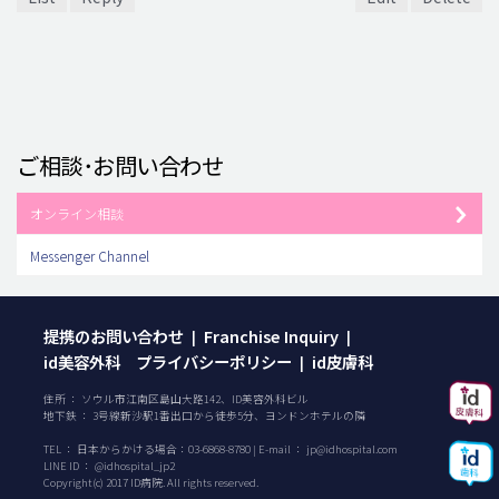
ご相談･お問い合わせ
オンライン相談
Messenger Channel
提携のお問い合わせ
Franchise Inquiry
|
|
id美容外科 プライバシーポリシー
id皮膚科
|
住所 ： ソウル市江南区島山大路142、ID美容外科ビル
地下鉄 ： 3号線新沙駅1番出口から徒歩5分、ヨンドンホテルの隣
TEL ：
日本からかける場合：
03-6868-8780
| E-mail ：
jp@idhospital.com
LINE ID ： @idhospital_jp2
Copyright(c) 2017 ID病院. All rights reserved.