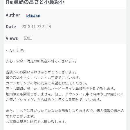
Re:鼻筋の高さと小鼻縮小
脂肪吸引 (大容量)
Author
メンズ整形
Date
2018-11-22 21:14
idリアルストーリー
Views
5301
idニュース
病院紹介
こんにちは。
安全整形
安心・安全・満足のID美容外科でございます。
料金一覧
当院へのお問い合わせありがとうございます。
鼻の穴は小さくしないことも可能でございます。
ご相談のお問い合わせ
カウンセリングの際に先生に希望をお伝えください。
高さも同時に出したい場合はバービーライン鼻整形をお勧め致します。
筋肉除去も問題ございません。但し、ダウンタイム中は麻痺や口の開きにく
さ等ございますがこちらは徐々に良くなる部分でございます。
また、こちらは鍵がついていない掲示板となりますので、個人情報の流出の
恐れがございます。
お写真は早急に削除をお願い致します。