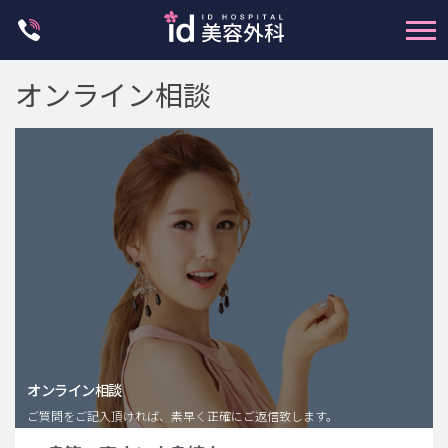
Skip
to
content
オンライン相談
輪郭整形
両顎手術
鼻整形
二重・目元整形
脂肪注入(アンチエイジング)
オンライン相談
豊胸手術・バストアップ
ご質問をご記入頂ければ、素早く正確にご返信致します。
プチ整形