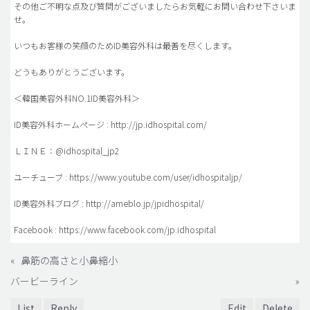
その他ご不明な点及び質問がございましたらお気軽にお問い合わせ下さいま
せ。
いつもお客様の笑顔のためID美容外科は最善を尽くします。
どうもありがとうございます。
＜韓国美容外科NO.1ID美容外科＞
ID美容外科ホームページ : http://jp.idhospital.com/
ＬＩＮＥ：@idhospital_jp2
ユーチューブ : https://www.youtube.com/user/idhospitaljp/
ID美容外科ブログ : http://ameblo.jp/jpidhospital/
Facebook : https://www.facebook.com/jp.idhospital
«
鼻筋の高さと小鼻縮小
バービーライン
»
List
Reply
Edit
Delete