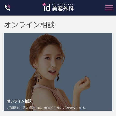
Skip
to
content
オンライン相談
輪郭整形
両顎手術
鼻整形
二重・目元整形
脂肪注入(アンチエイジング)
オンライン相談
豊胸手術・バストアップ
ご質問をご記入頂ければ、素早く正確にご返信致します。
プチ整形