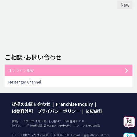
New
ご相談･お問い合わせ
オンライン相談
Messenger Channel
提携のお問い合わせ
Franchise Inquiry
|
|
id美容外科 プライバシーポリシー
id皮膚科
|
住所 ： ソウル市江南区島山大路142、ID美容外科ビル
地下鉄 ： 3号線新沙駅1番出口から徒歩5分、ヨンドンホテルの隣
TEL ：
日本からかける場合：
03-6868-8780
| E-mail ：
jp@idhospital.com