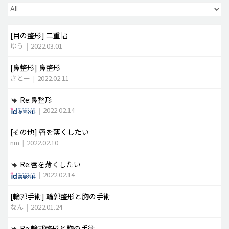
脂肪吸引 (大容量)
[目の整形]
二重幅
メンズ整形
ゆう
|
2022.03.01
idリアルストーリー
[鼻整形]
鼻整形
idニュース
さとー
|
2022.02.11
病院紹介
Re:鼻整形
安全整形
|
2022.02.14
料金一覧
[その他]
唇を薄くしたい
ご相談のお問い合わせ
nm
|
2022.02.10
Re:唇を薄くしたい
|
2022.02.14
[輪郭手術]
輪郭整形と胸の手術
なん
|
2022.01.24
Re:輪郭整形と胸の手術