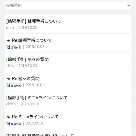
脂肪吸引 (大容量)
[輪郭手術]
輪郭手術について
メンズ整形
mari
|
2019.10.05
idリアルストーリー
Re:輪郭手術について
idニュース
|
2019.10.07
病院紹介
[輪郭手術]
諸々の質問
安全整形
ゆん
|
2019.10.03
料金一覧
Re:諸々の質問
ご相談のお問い合わせ
|
2019.10.04
[輪郭手術]
ミニVラインについて
chiho
|
2019.09.30
Re:ミニVラインについて
|
2019.09.30
[輪郭手術]
頬骨最大縮小術について