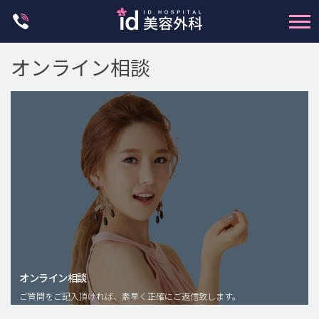
Skip
to
content
オンライン相談
輪郭整形
両顎手術
鼻整形
二重・目元整形
脂肪注入(アンチエイジング)
オンライン相談
豊胸手術・バストアップ
ご質問をご記入頂ければ、素早く正確にご返信致します。
プチ整形