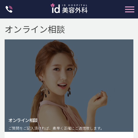
Skip
to
content
オンライン相談
輪郭整形
両顎手術
鼻整形
二重・目元整形
脂肪注入(アンチエイジング)
オンライン相談
豊胸手術・バストアップ
ご質問をご記入頂ければ、素早く正確にご返信致します。
プチ整形