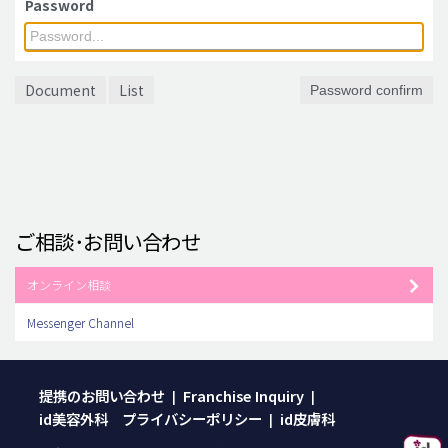
Password
脂肪吸引 (大容量)
メンズ整形
Document
List
Password confirm
idリアルストーリー
idニュース
病院紹介
安全整形
ご相談･お問い合わせ
料金一覧
ご相談のお問い合わせ
オンライン相談
Messenger Channel
提携のお問い合わせ
Franchise Inquiry
|
|
id美容外科 プライバシーポリシー
id皮膚科
|