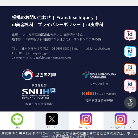
提携のお問い合わせ
Franchise Inquiry
|
|
id美容外科 プライバシーポリシー
id皮膚科
|
住所 ： ソウル市江南区島山大路142、ID美容外科ビル
地下鉄 ： 3号線新沙駅1番出口から徒歩5分、ヨンドンホテルの隣
TEL ：
日本からかける場合：
03-6868-8780
| E-mail ：
jp@idhospital.com
LINE ID ： @idhospital_jp2
Copyright(c) 2017 ID病院. All rights reserved.
ソウル特別市
保健福祉部
韓国保健産業振興院
盆唐ソウル大学病院
TOP
Twitter
Instagram
Instagram(clinic)
Line
注意事項： 患者様それぞれのケースにより整形後の結果が異なることを考慮の上、ホーム
ページの 症例写真をご参考下さい。