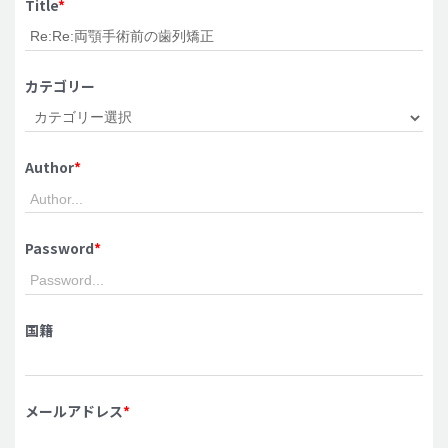
Title
*
脂肪吸引 (大容量)
メンズ整形
カテゴリー
idリアルストーリー
idニュース
Author
*
病院紹介
安全整形
料金一覧
Password
*
ご相談のお問い合わせ
国籍
メールアドレス
*