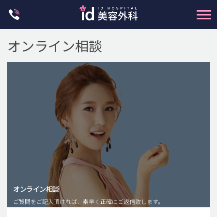
Skip
to
content
オンライン相談
輪郭整形
両顎手術
鼻整形
二重・目元整形
脂肪注入(アンチエイジング)
オンライン相談
豊胸手術・バストアップ
ご質問をご記入頂ければ、素早く正確にご返信致します。
プチ整形