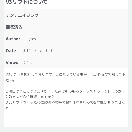
V3リフトについて
脂肪吸引 (大容量)
アンチエイジング
メンズ整形
回答済み
idリアルストーリー
Author
ayaya
idニュース
Date
2014-12-07 00:00
病院紹介
安全整形
Views
5402
料金一覧
V3リフトを検討しております。気になっている事が何点かあるので教えて下
さい。
ご相談のお問い合わせ
1.傷口はどこにできますか？また糸で引っ張るタイプのリフトでしょうか？
2.効果はどの位持続しますか？
3.V3リフトを行った後に頬骨や顎等の輪郭手術を行っても問題はありません
か？