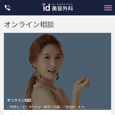
Skip
to
content
オンライン相談
輪郭整形
両顎手術
鼻整形
二重・目元整形
脂肪注入(アンチエイジング)
オンライン相談
豊胸手術・バストアップ
ご質問をご記入頂ければ、素早く正確にご返信致します。
プチ整形