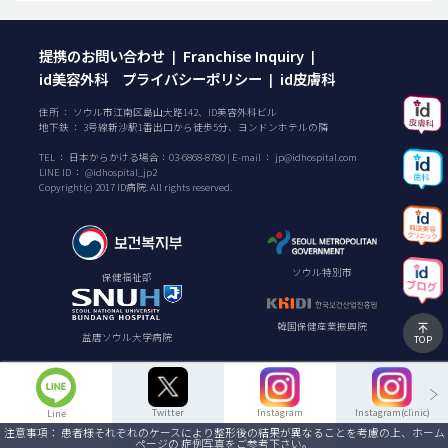
提携のお問い合わせ
Franchise Inquiry
|
|
id美容外科 プライバシーポリシー
id皮膚科
|
住所 ： ソウル市江南区島山大路142、ID美容外科ビル
地下鉄 ： 3号線新沙駅1番出口から徒歩5分、ヨンドンホテルの隣
TEL ：
日本からかける場合：
03-6868-8780
| E-mail ：
jp@idhospital.com
LINE ID ： @idhospital_jp2
Copyright(c) 2017 ID病院. All rights reserved.
ソウル特別市
保健福祉部
韓国保健産業振興院
盆唐ソウル大学病院
TOP
Twitter
Instagram
Instagram(clinic)
Line
注意事項： 患者様それぞれのケースにより整形後の結果が異なることを考慮の上、ホーム
ページの 症例写真をご参考下さい。