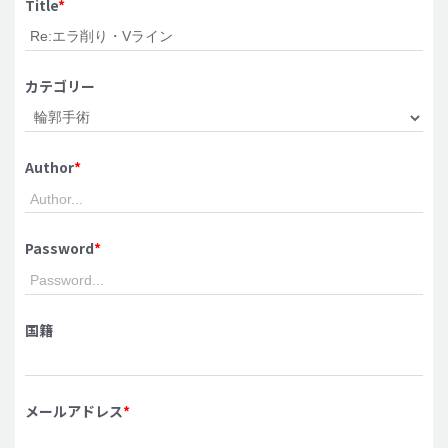
Title
*
脂肪吸引 (大容量)
メンズ整形
カテゴリー
idリアルストーリー
idニュース
Author
*
病院紹介
安全整形
料金一覧
Password
*
ご相談のお問い合わせ
国籍
メールアドレス
*