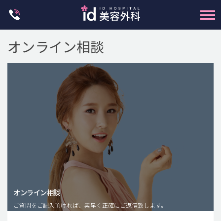
Skip
to
content
オンライン相談
輪郭整形
両顎手術
鼻整形
二重・目元整形
脂肪注入(アンチエイジング)
オンライン相談
豊胸手術・バストアップ
ご質問をご記入頂ければ、素早く正確にご返信致します。
プチ整形